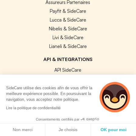
Assureurs Partenaires
Payfit & SideCare
Lucca & SideCare
Nibelis & SideCare
Livi & SideCare
Lianeli & SideCare
API & INTEGRATIONS
API SideCare
Les SIRH / Systèmes de paie connectés
SideCare utilise des cookies afin de vous offrir la
meilleure expérience possible. En poursuivant la
A PROPOS
navigation, vous acceptez notre politique.
2 personnes
Se connecter
Lire la politique de confidentialité
consultent
Centre d'aide
actuellement cette
Consentements certifiés par
page
Nous contacter
Politique de cookies
Non merci
Je choisis
OK pour moi
Notre équipe