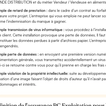
DE DISTRIBUTION et du métier Vendeur / Vendeuse en alimentati
ple de retard de prestation :
dans le cadre d’un contrat au forfai
eure votre projet. L’entreprise qui vous emploie ne peut lancer s
ame l’indemnisation du manque à gagner.
ple transmission de virus informatique :
vous procédez à l’install
e client. Cette installation provoque une perte de données. Il faut 
nstituer les données perdues à partir d’archives papier. L’entrepri
s engendrés.
ple perte de données :
en envoyant une première version numér
limentation générale, vous transmettez accidentellement un viru
i-ci se retourne contre vous pour qu’il prenne en charge les frais
ple violation de la propriété intellectuelle:
suite au développemen
lisation d’une image faisant l’objet de droits d’auteur qu’il n’avait 
dommages et intérêts.
inition de l'assurance RC Exploitation pou