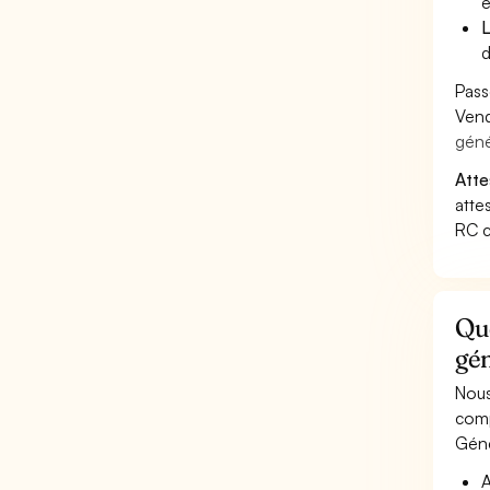
e
L
d
Pass
Vend
géné
Atte
atte
RC c
Qu
gén
Nous
comp
Géné
A