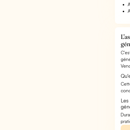
A
A
L'a
gén
C'es
géné
Vend
Qu'
Cett
conc
Les
gén
Dura
prat