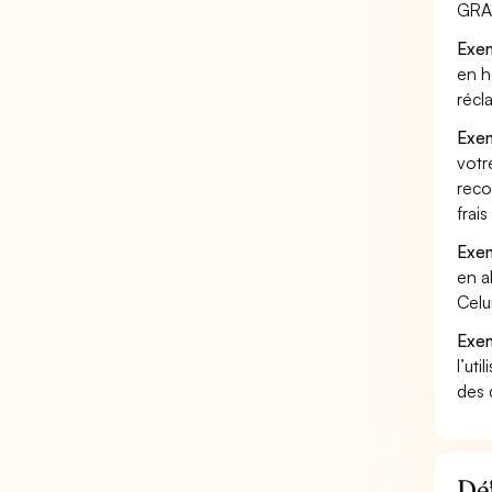
GRAN
Exem
en h
récl
Exem
votr
reco
frai
Exem
en a
Celu
Exem
l’uti
des 
Déf