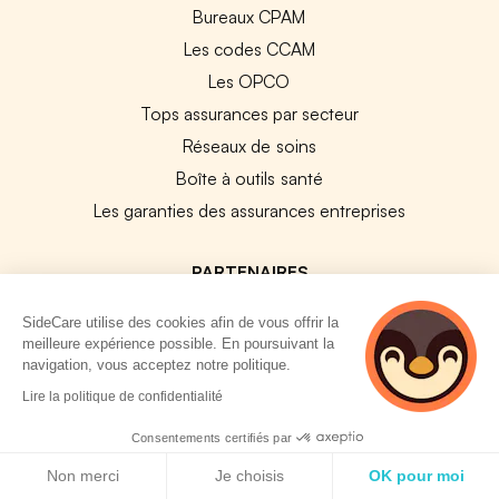
Bureaux CPAM
Les codes CCAM
Les OPCO
Tops assurances par secteur
Réseaux de soins
Boîte à outils santé
Les garanties des assurances entreprises
PARTENAIRES
Experts-Comptables
SideCare utilise des cookies afin de vous offrir la
meilleure expérience possible. En poursuivant la
Assureurs Partenaires
navigation, vous acceptez notre politique.
Payfit & SideCare
2 personnes
Lire la politique de confidentialité
consultent
Lucca & SideCare
actuellement cette
Consentements certifiés par
Nibelis & SideCare
page
Politique de cookies
Non merci
Je choisis
OK pour moi
Livi & SideCare