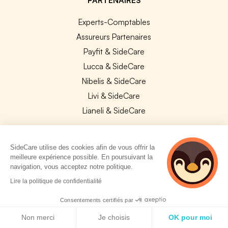
Experts-Comptables
Assureurs Partenaires
Payfit & SideCare
Lucca & SideCare
Nibelis & SideCare
Livi & SideCare
Lianeli & SideCare
API & INTEGRATIONS
SideCare utilise des cookies afin de vous offrir la
API SideCare
meilleure expérience possible. En poursuivant la
Les SIRH / Systèmes de paie connectés
navigation, vous acceptez notre politique.
2 personnes
Lire la politique de confidentialité
consultent
A PROPOS
actuellement cette
Consentements certifiés par
page
Politique de cookies
Se connecter
Non merci
Je choisis
OK pour moi