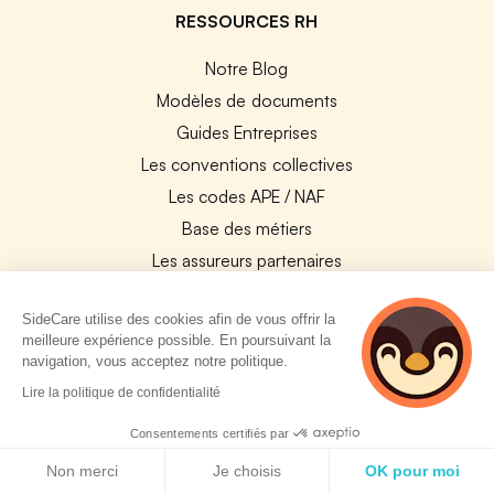
RESSOURCES RH
Notre Blog
Modèles de documents
Guides Entreprises
Les conventions collectives
Les codes APE / NAF
Base des métiers
Les assureurs partenaires
Le PMSS par année
SideCare utilise des cookies afin de vous offrir la
Bureaux CPAM
meilleure expérience possible. En poursuivant la
Les codes CCAM
navigation, vous acceptez notre politique.
Les OPCO
2 personnes
Lire la politique de confidentialité
consultent
Tops assurances par secteur
actuellement cette
Consentements certifiés par
Réseaux de soins
page
Politique de cookies
Non merci
Je choisis
OK pour moi
Boîte à outils santé