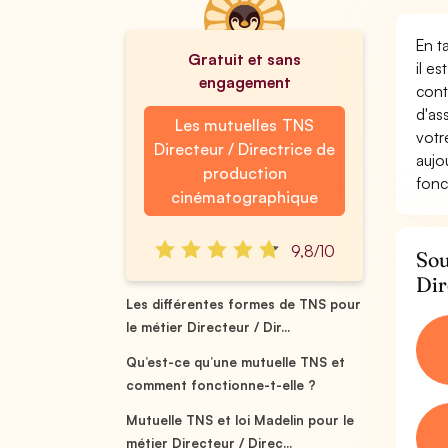
En t
Gratuit et sans
il e
engagement
cont
d'as
Les mutuelles TNS
votr
Directeur / Directrice de
aujo
production
fonc
cinématographique
9,8/10
Sou
Dir
Les différentes formes de TNS pour
le métier Directeur / Dir...
Qu’est-ce qu’une mutuelle TNS et
comment fonctionne-t-elle ?
Mutuelle TNS et loi Madelin pour le
métier Directeur / Direc...