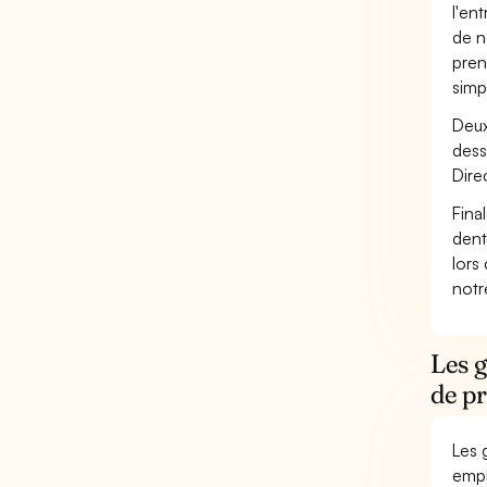
l'en
de n
pren
simp
Deux
dess
Dire
Fina
dent
lors
not
Les g
de p
Les 
empl