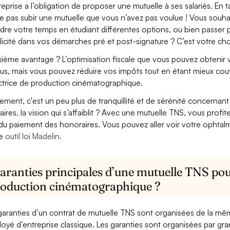
treprise a l’obligation de proposer une mutuelle à ses salariés. En
e pas subir une mutuelle que vous n’avez pas voulue ! Vous souha
dre votre temps en étudiant différentes options, ou bien passer p
licité dans vos démarches pré et post-signature ? C’est votre cho
ième avantage ? L’optimisation fiscale que vous pouvez obtenir via
us, mais vous pouvez réduire vos impôts tout en étant mieux couv
ctrice de production cinématographique.
lement, c'est un peu plus de tranquillité et de sérénité concerna
aires, la vision qui s’affaiblit ? Avec une mutuelle TNS, vous pro
 du paiement des honoraires. Vous pouvez aller voir votre ophta
re
outil loi Madelin.
aranties principales d’une mutuelle TNS pour
roduction cinématographique ?
garanties d’un contrat de mutuelle TNS sont organisées de la mê
oyé d’entreprise classique. Les garanties sont organisées par gr