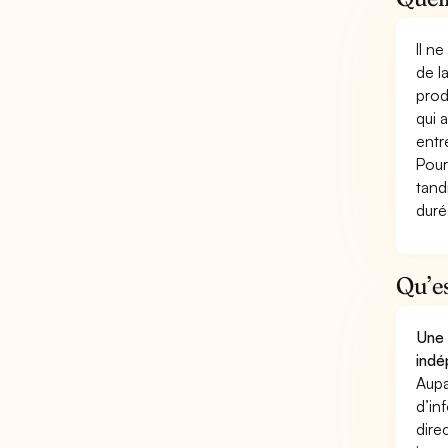
Il n
de l
prod
qui 
entr
Pour
tand
duré
Qu’e
Une 
indé
Aupa
d’in
dire