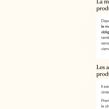
La mu
prod
Depu
le m
obli
remb
sens
vien
Les a
prod
Il e
ciné
Prem
le c