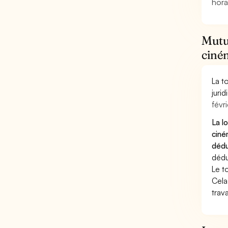
hora
Mutue
ciné
La t
juri
févri
La l
ciné
dédu
dédu
Le t
Cela
trav