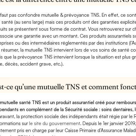
e faut pas confondre mutuelle & prévoyance TNS. En effet, ce son
a santé (au sens large) mais ces produits ont des garanties explici
uits se présentent sous forme de contrat. Vous retrouverez sur c
associe une garantie avec un montant. Ces produits assurantiels s
eprises ou des intermédiaires réglementés par des institutions (l’Au
 résumer, la mutuelle TNS intervient lors de vos soins de santé c
is que la prévoyance TNS intervient lorsque la situation est plus 
e, décès, accident grave, etc.).
st-ce qu’une mutuelle TNS et comment foncti
mutuelle santé TNS est un produit assurantiel créé pour rembourse
pendants en complément de la Sécurité sociale : soins dentaires, lu
ravant, la protection sociale des indépendants était régie par le 
formations sur
le site du gouvernement
. Depuis le 1er janvier 201
ctement pris en charge par leur Caisse Primaire d’Assurance Mala