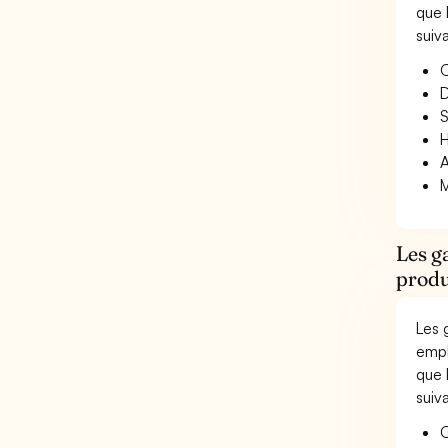
que 
suiv
O
D
S
H
A
M
Les g
produ
Les 
empl
que 
suiv
O