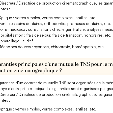
Directeur / Directrice de production cinématographique, les garan
antes :
ptique : verres simples, verres complexes, lentilles, etc.
entaire : soins dentaires, orthodontie, prothèses dentaires, etc.
oins médicaux : consultations chez le généraliste, analyses méd
ospitalisation : frais de séjour, frais de transport, honoraires, etc.
ppareillage : auditif
édecines douces : hypnose, chiropraxie, homéopathie, etc.
aranties principales d’une mutuelle TNS pour le mé
ction cinématographique ?
garanties d’un contrat de mutuelle TNS sont organisées de la mê
oyé d’entreprise classique. Les garanties sont organisées par gr
Directeur / Directrice de production cinématographique, les garan
antes :
ptique : verres simples, verres complexes, lentilles, etc.