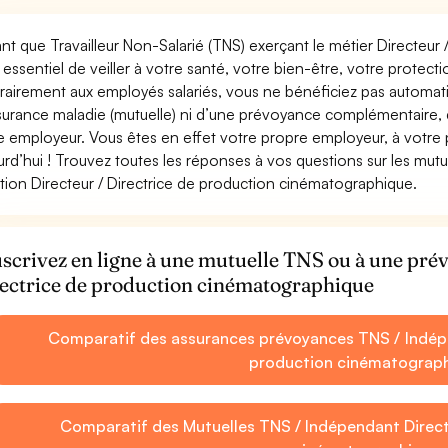
ant que Travailleur Non-Salarié (TNS) exerçant le métier Directeur
st essentiel de veiller à votre santé, votre bien-être, votre protec
rairement aux employés salariés, vous ne bénéficiez pas autom
surance maladie (mutuelle) ni d’une prévoyance complémentaire,
e employeur. Vous êtes en effet votre propre employeur, à votre
urd’hui ! Trouvez toutes les réponses à vos questions sur les mut
tion Directeur / Directrice de production cinématographique.
scrivez en ligne à une mutuelle TNS ou à une pr
ectrice de production cinématographique
Comparatif des assurances prévoyances TNS / Indépe
production cinématograp
Comparatif des Mutuelles TNS / Indépendant Directe