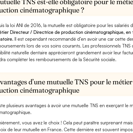
tuelle TNS est-elle obligatoire pour le métie
uction cinématographique ?
is la loi ANI de 2016, la mutuelle est obligatoire pour les salariés
étier Directeur / Directrice de production cinématographique, en 
gatoire.
Il est cependant recommandé d’en avoir une car cette derni
oursements lors de vos soins courants. Les professionnels TNS q
ibilité naturelle dentaire apprécieront grandement avoir leur fact
dra compléter les remboursements de la Sécurité sociale.
vantages d’une mutuelle TNS pour le métier 
uction cinématographique
xiste plusieurs avantages à avoir une mutuelle TNS en exerçant le m
matographique.
ièrement, vous avez le choix ! Cela peut paraître surprenant mais 
hoix de leur mutuelle en France. Cette dernière est souvent imposé