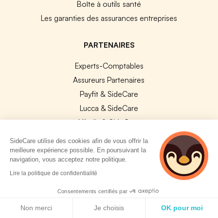
Boîte à outils santé
Les garanties des assurances entreprises
PARTENAIRES
Experts-Comptables
Assureurs Partenaires
Payfit & SideCare
Lucca & SideCare
Nibelis & SideCare
Livi & SideCare
SideCare utilise des cookies afin de vous offrir la
Lianeli & SideCare
meilleure expérience possible. En poursuivant la
navigation, vous acceptez notre politique.
API & INTEGRATIONS
2 personnes
Lire la politique de confidentialité
consultent
API SideCare
actuellement cette
Consentements certifiés par
page
Les SIRH / Systèmes de paie connectés
Politique de cookies
Non merci
Je choisis
OK pour moi