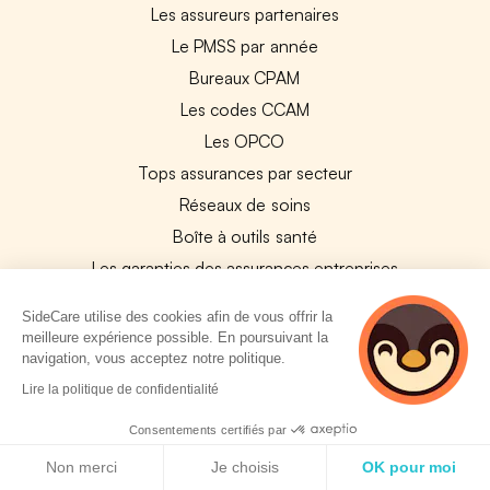
Les assureurs partenaires
Le PMSS par année
Bureaux CPAM
Les codes CCAM
Les OPCO
Tops assurances par secteur
Réseaux de soins
Boîte à outils santé
Les garanties des assurances entreprises
SideCare utilise des cookies afin de vous offrir la
PARTENAIRES
meilleure expérience possible. En poursuivant la
navigation, vous acceptez notre politique.
Experts-Comptables
2 personnes
Lire la politique de confidentialité
Assureurs Partenaires
consultent
actuellement cette
Consentements certifiés par
Payfit & SideCare
page
Politique de cookies
Non merci
Je choisis
OK pour moi
Lucca & SideCare