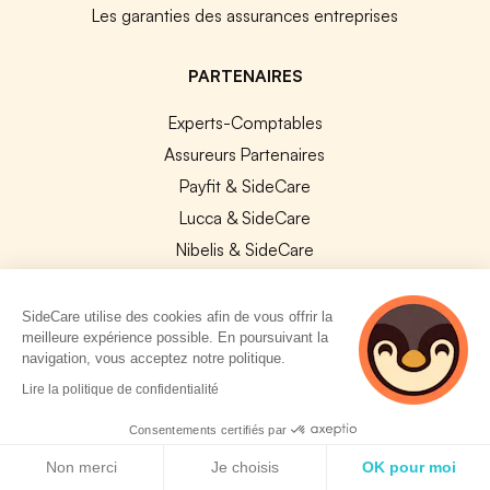
Les garanties des assurances entreprises
PARTENAIRES
Experts-Comptables
Assureurs Partenaires
Payfit & SideCare
Lucca & SideCare
Nibelis & SideCare
Livi & SideCare
Lianeli & SideCare
SideCare utilise des cookies afin de vous offrir la
meilleure expérience possible. En poursuivant la
API & INTEGRATIONS
navigation, vous acceptez notre politique.
2 personnes
Lire la politique de confidentialité
API SideCare
consultent
actuellement cette
Les SIRH / Systèmes de paie connectés
Consentements certifiés par
page
Politique de cookies
Non merci
Je choisis
OK pour moi
A PROPOS