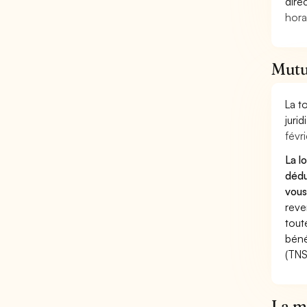
dire
hora
Mutue
La t
juri
févri
La l
dédu
vous
reve
tout
béné
(TNS
La mu