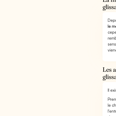
gliss
Depu
le m
cepe
remb
sens
vien
Les a
gliss
Il e
Prem
le c
l'en