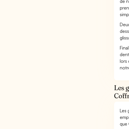
de n
pren
simp
Deux
dess
glis
Fina
dent
lors
not
Les g
Coffr
Les 
empl
que 