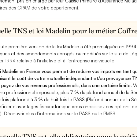
ctement pris en charge par leur Caisse Primaire d’Assurance Mala
ires des CPAM de votre département.
lle TNS et loi Madelin pour le métier Coffre
oute première version de la loi Madelin a été promulguée en 1994
diques et des amendements abrogés ou modifiés sur le site de Lég
er 1994 relative à l’initiative et à l’entreprise individuelle
oi Madelin en France vous permet de réduire vos impôts en tant qu
isant le coût de votre mutuelle indépendant et/ou prévoyance TN
 payez de vos revenus professionnels, dans une certaine limite.
V
nu professionnel imposable, plus 7 % du plafond annuel de la Sécu
efois plafonné à 3 % de huit fois le PASS (Plafond annuel de la Sé
ficier d'avantages fiscaux lorsque vous choisissez ces options de 
).
Découvrir plus d’informations sur le PASS ou le PMSS.
tuelle TNS est-elle obligatoire pour le métie