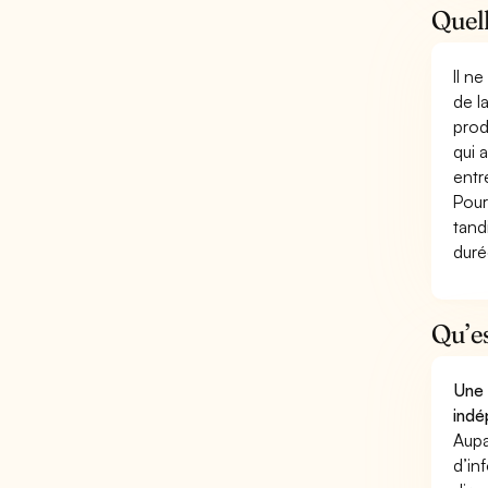
Quell
Il n
de l
prod
qui 
entr
Pour
tand
duré
Qu’e
Une 
indé
Aupa
d’in