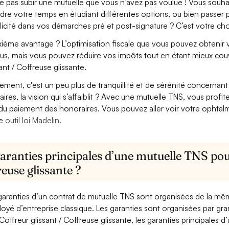
e pas subir une mutuelle que vous n’avez pas voulue ! Vous souha
dre votre temps en étudiant différentes options, ou bien passer p
licité dans vos démarches pré et post-signature ? C’est votre cho
ième avantage ? L’optimisation fiscale que vous pouvez obtenir via
us, mais vous pouvez réduire vos impôts tout en étant mieux cou
sant / Coffreuse glissante.
lement, c'est un peu plus de tranquillité et de sérénité concerna
aires, la vision qui s’affaiblit ? Avec une mutuelle TNS, vous pro
 du paiement des honoraires. Vous pouvez aller voir votre ophta
re
outil loi Madelin.
aranties principales d’une mutuelle TNS pour
euse glissante ?
garanties d’un contrat de mutuelle TNS sont organisées de la mê
oyé d’entreprise classique. Les garanties sont organisées par gr
Coffreur glissant / Coffreuse glissante, les garanties principales d