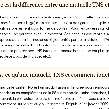
e est la différence entre une mutuelle TNS 
e faut pas confondre mutuelle & prévoyance TNS. En effet, ce son
a santé (au sens large) mais ces produits ont des garanties explici
uits se présentent sous forme de contrat. Vous retrouverez sur c
associe une garantie avec un montant. Ces produits assurantiels s
eprises ou des intermédiaires réglementés par des institutions (l’Au
 résumer, la mutuelle TNS intervient lors de vos soins de santé c
is que la prévoyance TNS intervient lorsque la situation est plus 
e, décès, accident grave, etc.).
st-ce qu’une mutuelle TNS et comment foncti
mutuelle santé TNS est un produit assurantiel créé pour rembourse
pendants en complément de la Sécurité sociale : soins dentaires, lu
ravant, la protection sociale des indépendants était régie par le 
formations sur
le site du gouvernement
. Depuis le 1er janvier 201