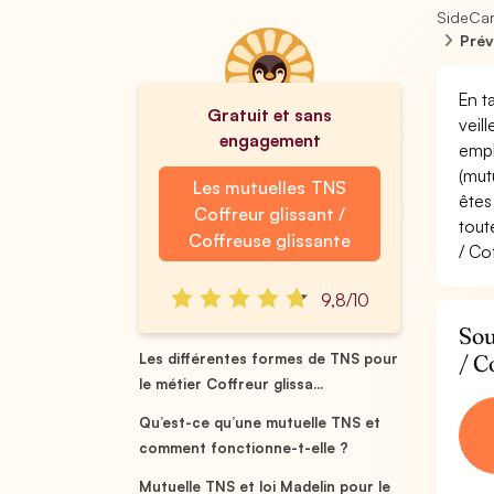
SideCa
Prév
En t
Gratuit et sans
veil
engagement
empl
(mut
Les mutuelles TNS
êtes
Coffreur glissant /
tout
Coffreuse glissante
/ Co
9,8/10
Sou
/ C
Les différentes formes de TNS pour
le métier Coffreur glissa...
Qu’est-ce qu’une mutuelle TNS et
comment fonctionne-t-elle ?
Mutuelle TNS et loi Madelin pour le