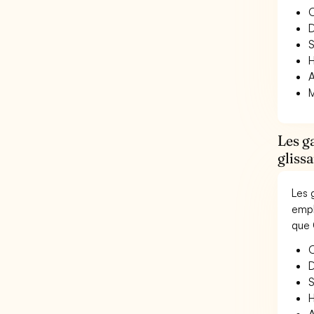
O
D
S
H
A
M
Les g
glissa
Les 
empl
que 
O
D
S
H