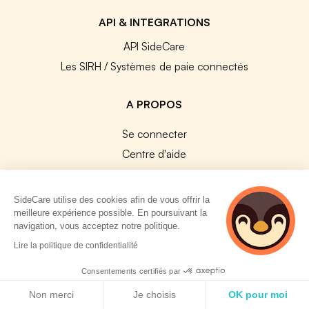
API & INTEGRATIONS
API SideCare
Les SIRH / Systèmes de paie connectés
A PROPOS
Se connecter
Centre d'aide
Nous contacter
Notre équipe
SideCare utilise des cookies afin de vous offrir la
Témoignages
meilleure expérience possible. En poursuivant la
navigation, vous acceptez notre politique.
Travailler chez SideCare
2 personnes
Lire la politique de confidentialité
Mentions légales
consultent
actuellement cette
Consentements certifiés par
CGU & RGPD
page
Politique de cookies
Cookies
Non merci
Je choisis
OK pour moi