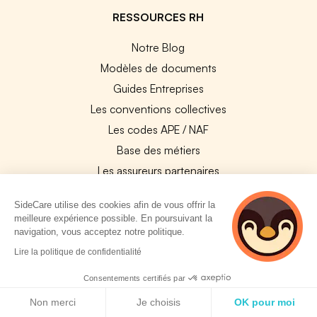
RESSOURCES RH
Notre Blog
Modèles de documents
Guides Entreprises
Les conventions collectives
Les codes APE / NAF
Base des métiers
Les assureurs partenaires
Le PMSS par année
SideCare utilise des cookies afin de vous offrir la
Bureaux CPAM
meilleure expérience possible. En poursuivant la
Les codes CCAM
navigation, vous acceptez notre politique.
2 personnes
Les OPCO
Lire la politique de confidentialité
consultent
Tops assurances par secteur
actuellement cette
Consentements certifiés par
page
Réseaux de soins
Politique de cookies
Non merci
Je choisis
OK pour moi
Boîte à outils santé