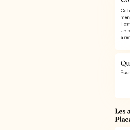
Cet 
menui
Il e
Un o
à re
Qu
Pour
Les 
Plac