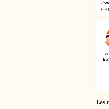
L’of
des 
À 
15
Les 