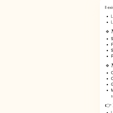
Il e
L
L
🔹 
S
F
S
P
🔹 
O
C
G
M
s
👉 