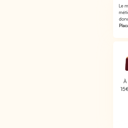
Le m
méti
donc
Plac
À 
15