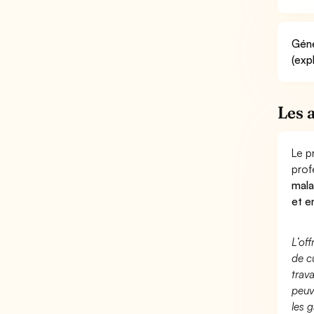
Géné
(exp
Les 
Le p
prof
mala
et e
L’of
de c
trav
peuv
les g