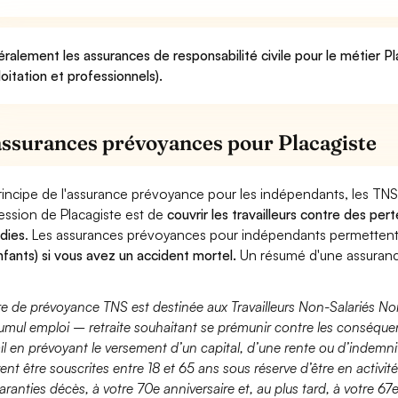
ralement les assurances de responsabilité civile pour le métier P
loitation et professionnels).
assurances prévoyances pour Placagiste
rincipe de l'assurance prévoyance pour les indépendants, les TNS
ession de Placagiste est de
couvrir les travailleurs contre des pe
dies
. Les assurances prévoyances pour indépendants permette
nfants) si vous avez un accident mortel.
Un résumé d'une assuranc
fre de prévoyance TNS est destinée aux Travailleurs Non-Salariés No
umul emploi – retraite souhaitant se prémunir contre les conséquen
ail en prévoyant le versement d’un capital, d’une rente ou d’indemnit
ent être souscrites entre 18 et 65 ans sous réserve d’être en activi
aranties décès, à votre 70e anniversaire et, au plus tard, à votre 67e