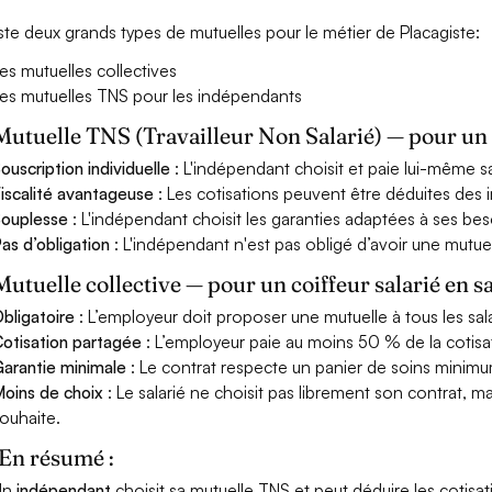
xiste deux grands types de mutuelles pour le métier de Placagiste:
es mutuelles collectives
es mutuelles TNS pour les indépendants
Mutuelle TNS (Travailleur Non Salarié) — pour u
ouscription individuelle
: L'indépendant choisit et paie lui-même s
iscalité avantageuse
: Les cotisations peuvent être déduites des i
ouplesse
: L'indépendant choisit les garanties adaptées à ses bes
as d’obligation
: L'indépendant n'est pas obligé d’avoir une mutuel
Mutuelle collective — pour un coiffeur salarié en s
bligatoire
: L’employeur doit proposer une mutuelle à tous les sala
otisation partagée
: L’employeur paie au moins 50 % de la cotisa
arantie minimale
: Le contrat respecte un panier de soins minimum 
oins de choix
: Le salarié ne choisit pas librement son contrat, m
ouhaite.
En résumé :
Un
indépendant
choisit sa mutuelle TNS et peut déduire les cotisat