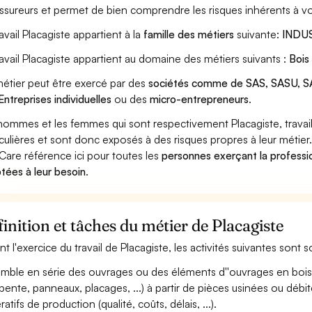
assureurs et permet de bien comprendre les risques inhérents à vo
ravail Placagiste appartient à la
famille des métiers
suivante:
INDU
ravail Placagiste appartient au domaine des métiers suivants :
Boi
étier peut être exercé par des
sociétés comme de SAS, SASU, SA
Entreprises individuelles
ou des
micro-entrepreneurs
.
hommes et les femmes qui sont respectivement Placagiste, travail
iculières et sont donc exposés à des risques propres à leur métier
Care référence ici pour toutes les
personnes exerçant la professio
tées à leur besoin
.
inition et tâches du métier de Placagiste
nt l'exercice du travail de Placagiste, les activités suivantes sont 
mble en série des ouvrages ou des éléments d''ouvrages en bois 
pente, panneaux, placages, ...) à partir de pièces usinées ou débit
atifs de production (qualité, coûts, délais, ...).