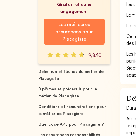
Gratuit et sans
les 
engagement
Le t
Les meilleures
Le t
assurances pour
Ce m
Placagiste
des
Les 
9,8/10
part
Side
Définition et tâches du métier de
adap
Placagiste
Diplômes et prérequis pour le
métier de Placagiste
Déf
Conditions et rémunérations pour
Dura
le métier de Placagiste
Asse
Quel code APE pour Placagiste ?
char
impér
Les assurances responsabilités