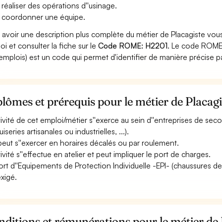
 réaliser des opérations d''usinage.
 coordonner une équipe.
 avoir une description plus complète du métier de Placagiste vous
oi et consulter la fiche sur le
Code ROME: H2201
. Le code ROME 
emplois) est un code qui permet d'identifier de manière précise p
lômes et prérequis pour le métier de Placagi
ctivité de cet emploi/métier s''exerce au sein d''entreprises de s
series artisanales ou industrielles, ...).
 peut s''exercer en horaires décalés ou par roulement.
tivité s''effectue en atelier et peut impliquer le port de charges.
ort d''Equipements de Protection Individuelle -EPI- (chaussures de sé
exigé.
ditions et rémunérations pour le métier de 