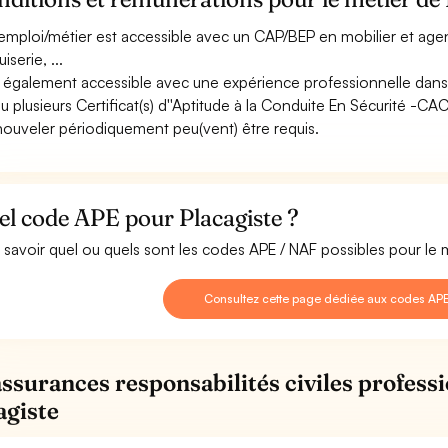
emploi/métier est accessible avec un CAP/BEP en mobilier et agen
serie, ...
st également accessible avec une expérience professionnelle dans
u plusieurs Certificat(s) d''Aptitude à la Conduite En Sécurité -C
nouveler périodiquement peu(vent) être requis.
el code APE pour Placagiste ?
 savoir quel ou quels sont les codes APE / NAF possibles pour le m
Consultez cette page dédiée aux codes APE
assurances responsabilités civiles professi
agiste