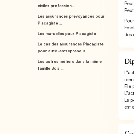
Peut
civiles profession...
Peut
Les assurances prévoyances pour
Pour
Placagiste ...
Empl
Les mutuelles pour Placagiste
des 
Le cas des assurances Placagiste
pour auto-entrepreneur
Dip
Les autres métiers dans la même
famille Bois ...
L''a
menui
Elle
L''ac
Le p
est 
Con