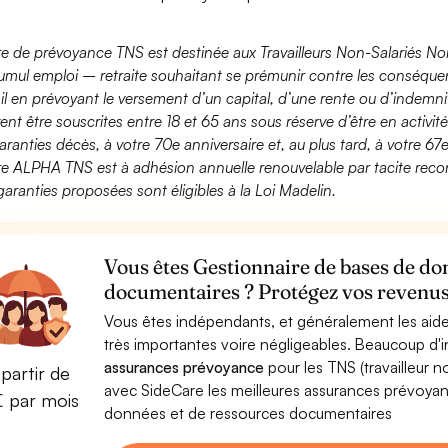
fre de prévoyance TNS est destinée aux Travailleurs Non-Salariés No
umul emploi – retraite souhaitant se prémunir contre les conséquen
ail en prévoyant le versement d’un capital, d’une rente ou d’indemnit
ent être souscrites entre 18 et 65 ans sous réserve d’être en activi
aranties décès, à votre 70e anniversaire et, au plus tard, à votre 67e
fre ALPHA TNS est à adhésion annuelle renouvelable par tacite recon
garanties proposées sont éligibles à la Loi Madelin.
Vous êtes Gestionnaire de bases de do
documentaires ? Protégez vos revenus 
Vous êtes indépendants, et généralement les aide
très importantes voire négligeables. Beaucoup d
assurances prévoyance
pour les TNS (travailleur 
partir de
avec SideCare les meilleures assurances prévoya
€ par mois
données et de ressources documentaires