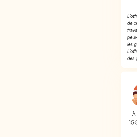
L’of
de c
trav
peuv
les g
L’of
des 
À 
15