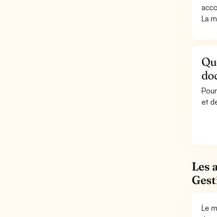
acco
La m
Que
do
Pour
et d
Les 
Gest
Le m