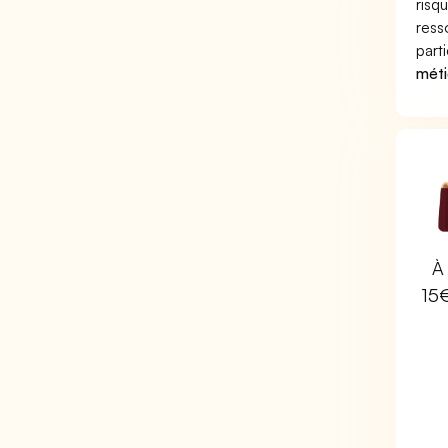
risq
ress
part
méti
À 
15