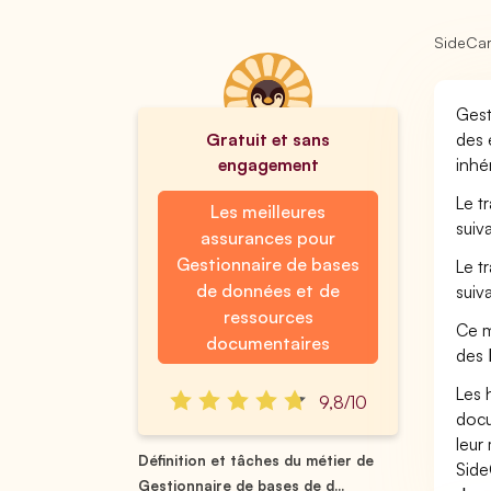
SideCa
Gest
Gratuit et sans
des 
engagement
inhé
Le t
Les meilleures
suiv
assurances pour
Gestionnaire de bases
Le t
de données et de
suiv
ressources
Ce m
documentaires
des
Les 
9,8/10
docu
leur 
Définition et tâches du métier de
Side
Gestionnaire de bases de d...