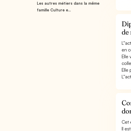
Les autres métiers dans la même
famille Culture e...
Dip
de
L''ac
en c
Elle
colle
Elle
L''a
Con
do
Cet 
Il e