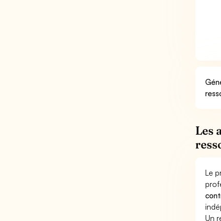
Géné
ress
Les 
ress
Le p
prof
cont
indé
Un r