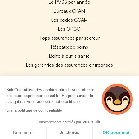
Le PMSS par année
Bureaux CPAM
Les codes CCAM
Les OPCO
Tops assurances par secteur
Réseaux de soins
Boîte à outils santé
Les garanties des assurances entreprises
PARTENAIRES
SideCare utilise des cookies afin de vous offrir la
Experts-Comptables
meilleure expérience possible. En poursuivant la
navigation, vous acceptez notre politique.
Assureurs Partenaires
3 personnes
Lire la politique de confidentialité
Payfit & SideCare
consultent
actuellement cette
Lucca & SideCare
Consentements certifiés par
page
Politique de cookies
Nibelis & SideCare
Non merci
Je choisis
OK pour moi