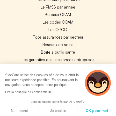
Le PMSS par année
Bureaux CPAM
Les codes CCAM
Les OPCO
Tops assurances par secteur
Réseaux de soins
Boîte à outils santé
Les garanties des assurances entreprises
PARTENAIRES
SideCare utilise des cookies afin de vous offrir la
meilleure expérience possible. En poursuivant la
Experts-Comptables
navigation, vous acceptez notre politique.
Assureurs Partenaires
Lire la politique de confidentialité
6 personnes sont
Payfit & SideCare
actuellement sur
Consentements certifiés par
cette page
Lucca & SideCare
Politique de cookies
Non merci
Je choisis
OK pour moi
Nibelis & SideCare