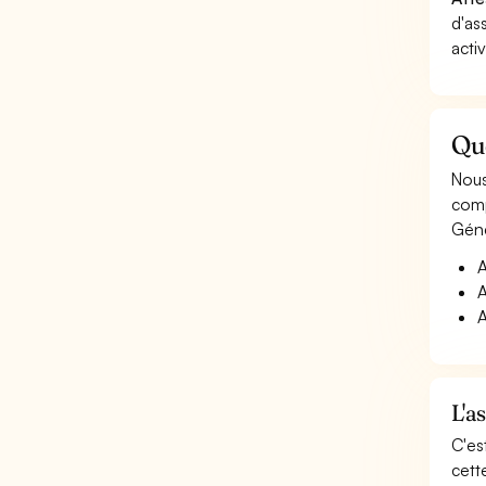
d'as
acti
Qu
Nous
comp
Géné
A
A
A
L'a
C'es
cett