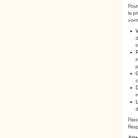
Pour
le p
vont
V
d
i
P
i
p
G
c
D
i
L
d
Pass
Resp
Atte