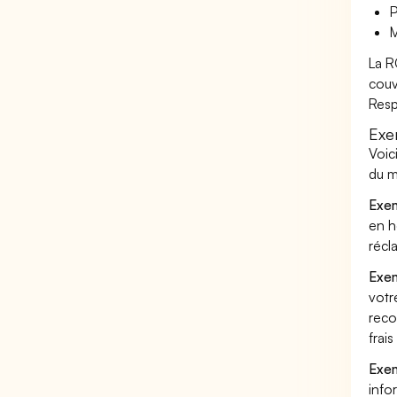
P
M
La R
couv
Resp
Exe
Voic
du m
Exem
en h
récl
Exem
votr
reco
frai
Exem
info