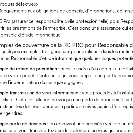
roduits défectueux
anquements aux obligations de conseils, d'informations, de mise
C Pro (assurance responsabilité civile professionnelle) pour Res
rir les prestations de l’entreprise. C'est donc une assurance qui es
onsable d'étude informatique.
mples de couverture de la RC PRO pour Responsable d'
i quelques exemples très généraux pour expliquer dans les métier
étier Responsable d'étude informatique quelques risques potentie
ple de retard de prestation :
dans le cadre d’un contrat au forfai
eure votre projet. L’entreprise qui vous emploie ne peut lancer s
ame l’indemnisation du manque à gagner.
ple transmission de virus informatique :
vous procédez à l’install
e client. Cette installation provoque une perte de données. Il faut 
nstituer les données perdues à partir d’archives papier. L’entrepri
s engendrés.
ple perte de données :
en envoyant une première version numér
rmatique, vous transmettez accidentellement un virus qui endomma