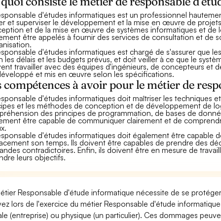
quoi consiste le métier de responsable d'ét
esponsable d'études informatiques est un professionnel hautement q
ger et superviser le développement et la mise en œuvre de projets
eption et de la mise en œuvre de systèmes informatiques et de lo
ement être appelés à fournir des services de consultation et de s
anisation.
esponsable d'études informatiques est chargé de s'assurer que le
n les délais et les budgets prévus, et doit veiller à ce que le systè
ent travailler avec des équipes d'ingénieurs, de concepteurs et d
développé et mis en œuvre selon les spécifications.
 compétences à avoir pour le métier de resp
esponsable d'études informatiques doit maîtriser les techniques et
cipes et les méthodes de conception et de développement de logic
réhension des principes de programmation, de bases de données 
ement être capable de communiquer clairement et de comprendre l
ux.
esponsable d'études informatiques doit également être capable d
cacement son temps. Ils doivent être capables de prendre des décis
ndes contradictoires. Enfin, ils doivent être en mesure de travail
ndre leurs objectifs.
étier Responsable d'étude informatique nécessite de se protéger 
ez lors de l'exercice du métier Responsable d'étude informati
le (entreprise) ou physique (un particulier). Ces dommages peuve