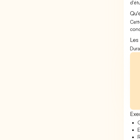
d'ét
Qu'
Cett
conc
Les
Dura
Exe
O
E
R