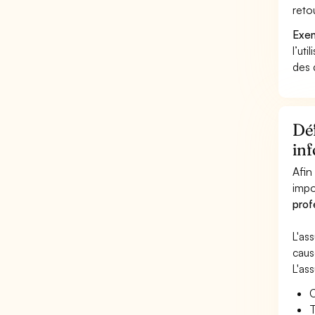
reto
Exem
l’uti
des 
Déf
in
Afin
impo
prof
L'as
caus
L'as
C
T