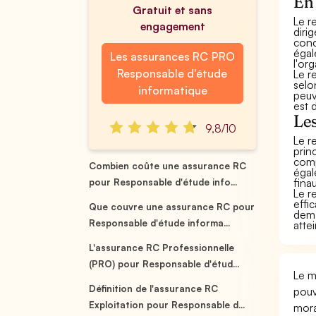
En 
Gratuit et sans
Le r
engagement
diri
conc
égal
Les assurances RC PRO
l'org
Responsable d'étude
Le r
selo
informatique
peuv
est 
Les
9,8/10
Le r
prin
comp
Combien coûte une assurance RC
égal
fina
pour Responsable d'étude info...
Le r
effi
Que couvre une assurance RC pour
dema
Responsable d'étude informa...
attei
L'assurance RC Professionnelle
(PRO) pour Responsable d'étud...
Le m
Définition de l'assurance RC
pouv
Exploitation pour Responsable d...
mora