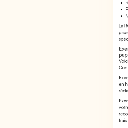
R
P
M
La R
pape
spéc
Exe
pap
Voic
Cond
Exem
en h
récl
Exem
votr
reco
frai