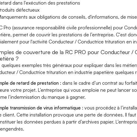
etard dans l'exécution des prestations
roduits défectueux
anquements aux obligations de conseils, d'informations, de mise
C Pro (assurance responsabilité civile professionnelle) pour Condu
tière, permet de couvrir les prestations de l’entreprise. C'est do
ialement pour l'activité Conducteur / Conductrice trituration en in
mples de couverture de la RC PRO pour Conducteur / Con
etière ?
i quelques exemples très généraux pour expliquer dans les métiers
ucteur / Conductrice trituration en industrie papetière quelques r
ple de retard de prestation :
dans le cadre d’un contrat au forfai
eure votre projet. L’entreprise qui vous emploie ne peut lancer s
ame l’indemnisation du manque à gagner.
ple transmission de virus informatique :
vous procédez à l’install
e client. Cette installation provoque une perte de données. Il faut 
nstituer les données perdues à partir d’archives papier. L’entrepri
s engendrés.