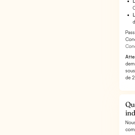
D
C
L
d
Pass
Cond
Cond
Atte
dema
sous
de 2
Qu
ind
Nous
comp