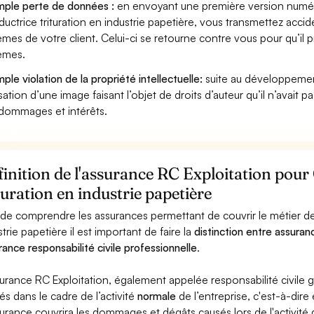
ple perte de données :
en envoyant une première version numér
uctrice trituration en industrie papetière, vous transmettez acc
èmes de votre client. Celui-ci se retourne contre vous pour qu’il 
èmes.
ple violation de la propriété intellectuelle:
suite au développemen
lisation d’une image faisant l’objet de droits d’auteur qu’il n’avait 
dommages et intérêts.
inition de l'assurance RC Exploitation pou
turation en industrie papetière
 de comprendre les assurances permettant de couvrir le métier de
strie papetière il est important de faire la
distinction entre assuran
rance responsabilité civile professionnelle
.
surance RC Exploitation, également appelée responsabilité civil
és dans le cadre de l’activité
normale
de l’entreprise, c'est-à-dire
surance couvrira les dommages et dégâts causés lors de l'activité d