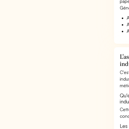
pape
Géné
A
A
A
L'a
ind
C'es
indu
méti
Qu'
indu
Cett
conc
Les