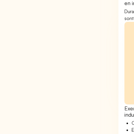
en i
Dura
sont
Exe
indu
O
E