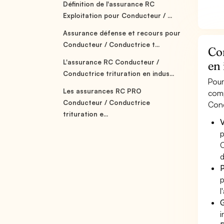
Définition de l'assurance RC
Exploitation pour Conducteur / ...
Assurance défense et recours pour
Conducteur / Conductrice t...
Co
L'assurance RC Conducteur /
en 
Conductrice trituration en indus...
Pour
Les assurances RC PRO
comp
Conducteur / Conductrice
Cond
trituration e...
V
p
C
d
P
p
l
G
i