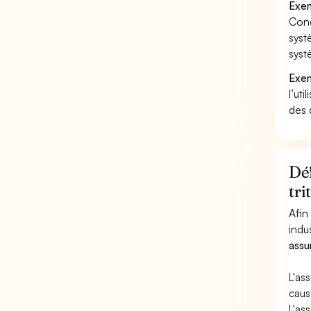
Exem
Cond
syst
syst
Exem
l’uti
des 
Déf
tri
Afin
indu
assu
L'as
caus
L'as