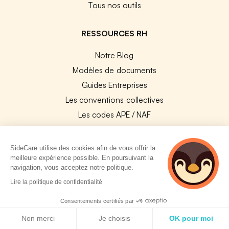
Tous nos outils
RESSOURCES RH
Notre Blog
Modèles de documents
Guides Entreprises
Les conventions collectives
Les codes APE / NAF
Base des métiers
Les assureurs partenaires
SideCare utilise des cookies afin de vous offrir la
meilleure expérience possible. En poursuivant la
Le PMSS par année
navigation, vous acceptez notre politique.
Bureaux CPAM
2 personnes
Lire la politique de confidentialité
Les codes CCAM
consultent
actuellement cette
Consentements certifiés par
Les OPCO
page
Politique de cookies
Tops assurances par secteur
Non merci
Je choisis
OK pour moi