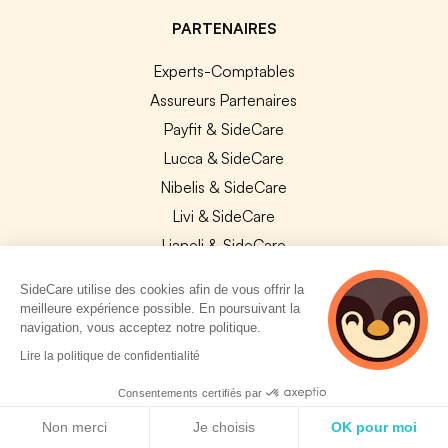
PARTENAIRES
Experts-Comptables
Assureurs Partenaires
Payfit & SideCare
Lucca & SideCare
Nibelis & SideCare
Livi & SideCare
Lianeli & SideCare
API & INTEGRATIONS
SideCare utilise des cookies afin de vous offrir la
meilleure expérience possible. En poursuivant la
API SideCare
navigation, vous acceptez notre politique.
Les SIRH / Systèmes de paie connectés
2 personnes
Lire la politique de confidentialité
consultent
actuellement cette
Consentements certifiés par
A PROPOS
page
Politique de cookies
Non merci
Je choisis
OK pour moi