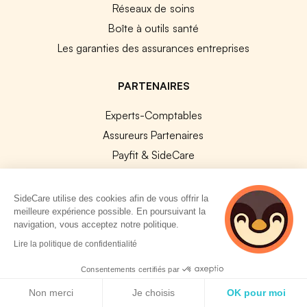
Réseaux de soins
Boîte à outils santé
Les garanties des assurances entreprises
PARTENAIRES
Experts-Comptables
Assureurs Partenaires
Payfit & SideCare
Lucca & SideCare
Nibelis & SideCare
SideCare utilise des cookies afin de vous offrir la
meilleure expérience possible. En poursuivant la
Livi & SideCare
navigation, vous acceptez notre politique.
Lianeli & SideCare
2 personnes
Lire la politique de confidentialité
consultent
API & INTEGRATIONS
actuellement cette
Consentements certifiés par
page
Politique de cookies
API SideCare
Non merci
Je choisis
OK pour moi