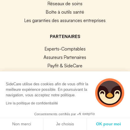
Réseaux de soins
Boîte à outils santé
Les garanties des assurances entreprises
PARTENAIRES
Experts-Comptables
Assureurs Partenaires
Payfit & SideCare
Lucca & SideCare
Nibelis & SideCare
SideCare utilise des cookies afin de vous offrir la
meilleure expérience possible. En poursuivant la
Livi & SideCare
navigation, vous acceptez notre politique.
Lianeli & SideCare
2 personnes
Lire la politique de confidentialité
consultent
API & INTEGRATIONS
actuellement cette
Consentements certifiés par
page
Politique de cookies
API SideCare
Non merci
Je choisis
OK pour moi