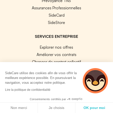
Prévoyance TNS
Assurances Professionnelles
SideCard
SideStore
SERVICES ENTREPRISE
Explorer nos offres
Améliorer vos contrats
Changer de contrat collectif
Assurance sur mesure
SideCare utilise des cookies afin de vous offrir la
Harmonisation de contrats
meilleure expérience possible. En poursuivant la
navigation, vous acceptez notre politique.
Vérification de conformité
2 personnes
Lire la politique de confidentialité
Résiliation de vos contrats
consultent
actuellement cette
Consentements certifiés par
PLATEFORMES
page
Politique de cookies
Non merci
Je choisis
OK pour moi
Plateforme Santé Collective