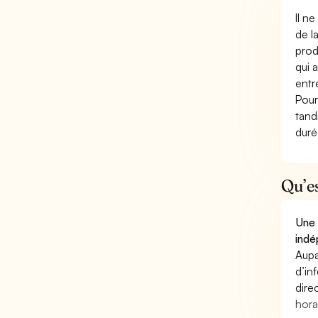
Il n
de l
prod
qui 
entr
Pour
tand
duré
Qu’e
Une 
indé
Aupa
d’in
dire
hora