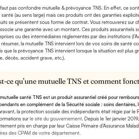
e faut pas confondre mutuelle & prévoyance TNS. En effet, ce son
a santé (au sens large) mais ces produits ont des garanties explici
uits se présentent sous forme de contrat. Vous retrouverez sur c
associe une garantie avec un montant. Ces produits assurantiels s
eprises ou des intermédiaires réglementés par des institutions (l’Au
 résumer, la mutuelle TNS intervient lors de vos soins de santé c
is que la prévoyance TNS intervient lorsque la situation est plus 
e, décès, accident grave, etc.).
st-ce qu’une mutuelle TNS et comment foncti
mutuelle santé TNS est un produit assurantiel créé pour rembourse
pendants en complément de la Sécurité sociale : soins dentaires, lu
ravant, la protection sociale des indépendants était régie par le 
formations sur
le site du gouvernement
. Depuis le 1er janvier 201
ctement pris en charge par leur Caisse Primaire d’Assurance Mala
ires des CPAM de votre département.