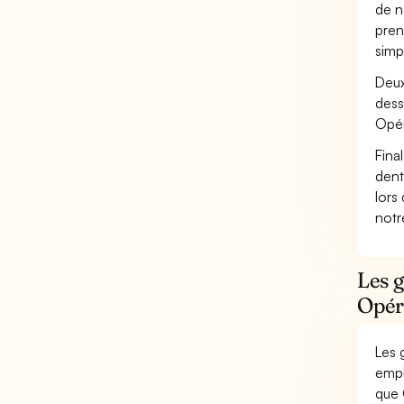
de n
pren
simp
Deux
dess
Opér
Fina
dent
lors
not
Les g
Opéra
Les 
empl
que 