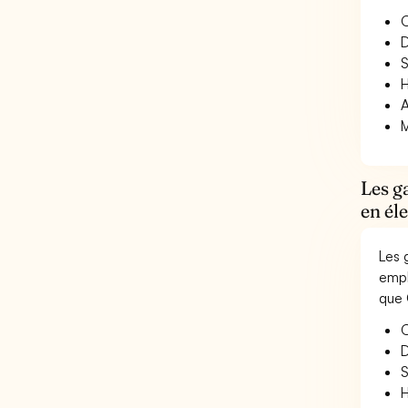
O
D
S
H
A
M
Les g
en él
Les 
empl
que 
O
D
S
H