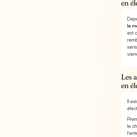
en él
Depu
le m
est 
remb
sens
vien
Les a
en é
Il e
élec
Prem
le c
l'en