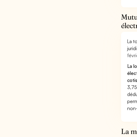
Mutue
élec
La t
juri
févri
La l
élec
coti
3,75
dédu
perm
non-
La mu