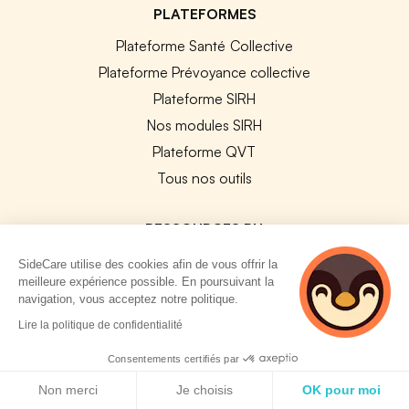
PLATEFORMES
Plateforme Santé Collective
Plateforme Prévoyance collective
Plateforme SIRH
Nos modules SIRH
Plateforme QVT
Tous nos outils
RESSOURCES RH
SideCare utilise des cookies afin de vous offrir la
Notre Blog
meilleure expérience possible. En poursuivant la
Modèles de documents
navigation, vous acceptez notre politique.
Guides Entreprises
2 personnes
Lire la politique de confidentialité
consultent
Les conventions collectives
actuellement cette
Consentements certifiés par
Les codes APE / NAF
page
Politique de cookies
Non merci
Je choisis
OK pour moi
Base des métiers