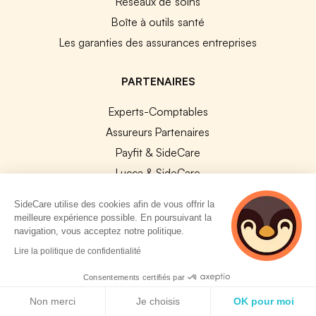
Réseaux de soins
Boîte à outils santé
Les garanties des assurances entreprises
PARTENAIRES
Experts-Comptables
Assureurs Partenaires
Payfit & SideCare
Lucca & SideCare
Nibelis & SideCare
SideCare utilise des cookies afin de vous offrir la
Livi & SideCare
meilleure expérience possible. En poursuivant la
navigation, vous acceptez notre politique.
Lianeli & SideCare
2 personnes
Lire la politique de confidentialité
consultent
API & INTEGRATIONS
actuellement cette
Consentements certifiés par
API SideCare
page
Politique de cookies
Non merci
Je choisis
OK pour moi
Les SIRH / Systèmes de paie connectés