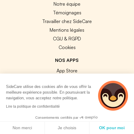
Notre équipe
Témoignages
Travailler chez SideCare
Mentions légales
CGU & RGPD
Cookies
NOS APPS
App Store
Google Play
SideCare utilise des cookies afin de vous offrir la
meilleure expérience possible. En poursuivant la
navigation, vous acceptez notre politique.
2 personnes
Lire la politique de confidentialité
consultent
© 2026 SideCare. Tous droits réservés.
actuellement cette
Consentements certifiés par
page
Politique de cookies
Non merci
Je choisis
OK pour moi