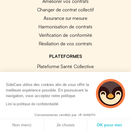
Améliorer vos contrats
Changer de contrat collectif
Assurance sur mesure
Harmonisation de contrats
Vérification de conformité
Résiliation de vos contrats
PLATEFORMES
Plateforme Santé Collective
Plateforme Prévoyance collective
Plateforme SIRH
SideCare utilise des cookies afin de vous offrir la
meilleure expérience possible. En poursuivant la
Nos modules SIRH
navigation, vous acceptez notre politique.
Plateforme QVT
2 personnes
Lire la politique de confidentialité
Tous nos outils
consultent
actuellement cette
Consentements certifiés par
page
Politique de cookies
RESSOURCES RH
Non merci
Je choisis
OK pour moi