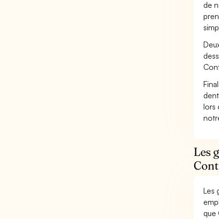
de n
pren
simp
Deux
dess
Cont
Fina
dent
lors
not
Les g
Cont
Les 
empl
que 