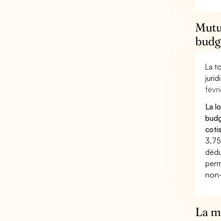
Mutue
budg
La t
juri
févri
La l
budg
coti
3,75
dédu
perm
non-
La mu