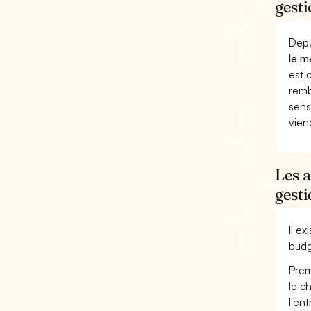
gesti
Depu
le m
est 
remb
sens
vien
Les 
gest
Il e
budg
Prem
le c
l'en