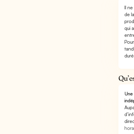
Il n
de l
prod
qui 
entr
Pour
tand
duré
Qu’e
Une 
indé
Aupa
d’in
dire
hora