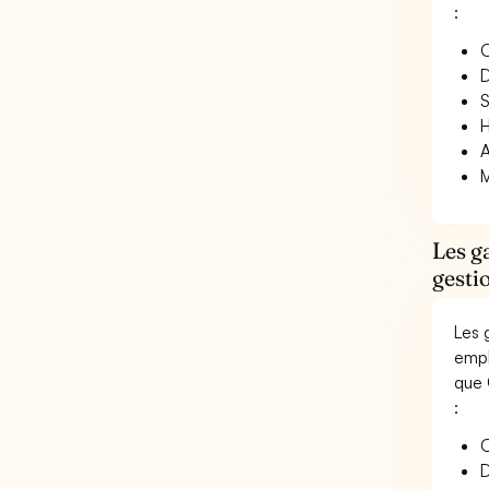
:
O
D
S
H
A
M
Les g
gesti
Les 
empl
que 
:
O
D