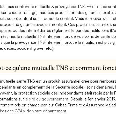
e faut pas confondre mutuelle & prévoyance TNS. En effet, ce son
a santé (au sens large) mais ces produits ont des garanties explici
uits se présentent sous forme de contrat. Vous retrouverez sur c
associe une garantie avec un montant. Ces produits assurantiels s
eprises ou des intermédiaires réglementés par des institutions (l’Au
 résumer, la mutuelle TNS intervient lors de vos soins de santé c
is que la prévoyance TNS intervient lorsque la situation est plus 
e, décès, accident grave, etc.).
st-ce qu’une mutuelle TNS et comment foncti
mutuelle santé TNS est un produit assurantiel créé pour rembourse
pendants en complément de la Sécurité sociale : soins dentaires, lu
ravant, la protection sociale des indépendants était régie par le 
formations sur
le site du gouvernement
. Depuis le 1er janvier 201
ctement pris en charge par leur Caisse Primaire d’Assurance Mala
ires des CPAM de votre département.