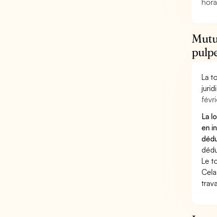
hora
Mutu
pulpe
La t
juri
févri
La l
en i
dédu
dédu
Le t
Cela
trav