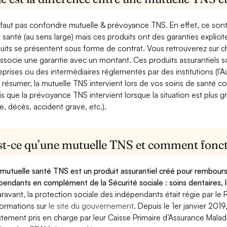
e faut pas confondre mutuelle & prévoyance TNS. En effet, ce son
a santé (au sens large) mais ces produits ont des garanties explici
uits se présentent sous forme de contrat. Vous retrouverez sur c
associe une garantie avec un montant. Ces produits assurantiels s
eprises ou des intermédiaires réglementés par des institutions (l’Au
 résumer, la mutuelle TNS intervient lors de vos soins de santé c
is que la prévoyance TNS intervient lorsque la situation est plus 
e, décès, accident grave, etc.).
st-ce qu’une mutuelle TNS et comment foncti
mutuelle santé TNS est un produit assurantiel créé pour rembourse
pendants en complément de la Sécurité sociale : soins dentaires, lu
ravant, la protection sociale des indépendants était régie par le 
formations sur
le site du gouvernement
. Depuis le 1er janvier 201
ctement pris en charge par leur Caisse Primaire d’Assurance Mala