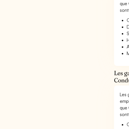
que 
sont
O
D
S
H
A
M
Les g
Condu
Les 
empl
que 
sont
O