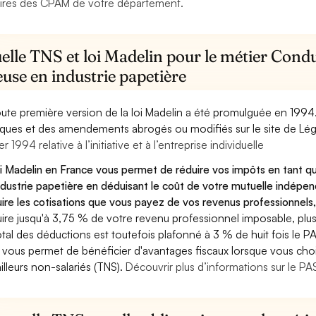
ires des CPAM de votre département.
elle TNS et loi Madelin pour le métier Cond
use en industrie papetière
oute première version de la loi Madelin a été promulguée en 1994
diques et des amendements abrogés ou modifiés sur le site de Lég
er 1994 relative à l’initiative et à l’entreprise individuelle
oi Madelin en France vous permet de réduire vos impôts en tant 
ndustrie papetière en déduisant le coût de votre mutuelle indép
ire les cotisations que vous payez de vos revenus professionnels,
ire jusqu'à 3,75 % de votre revenu professionnel imposable, plus
otal des déductions est toutefois plafonné à 3 % de huit fois le PA
 vous permet de bénéficier d'avantages fiscaux lorsque vous choi
ailleurs non-salariés (TNS).
Découvrir plus d’informations sur le P