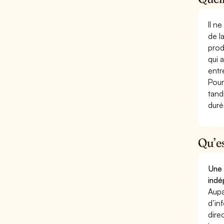
Il n
de l
prod
qui 
entr
Pour
tand
duré
Qu’e
Une 
indé
Aupa
d’in
dire