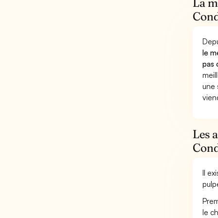
La mu
Condu
Depu
le m
pas 
meil
une 
vien
Les 
Condu
Il e
pulp
Prem
le c