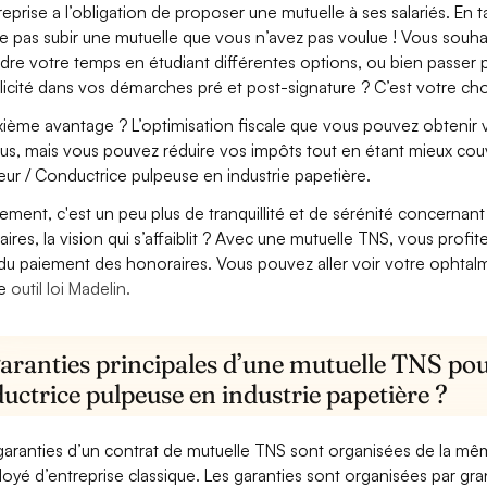
treprise a l’obligation de proposer une mutuelle à ses salariés. En
e pas subir une mutuelle que vous n’avez pas voulue ! Vous souha
dre votre temps en étudiant différentes options, ou bien passer p
licité dans vos démarches pré et post-signature ? C’est votre cho
ième avantage ? L’optimisation fiscale que vous pouvez obtenir via
us, mais vous pouvez réduire vos impôts tout en étant mieux cou
eur / Conductrice pulpeuse en industrie papetière.
lement, c'est un peu plus de tranquillité et de sérénité concerna
aires, la vision qui s’affaiblit ? Avec une mutuelle TNS, vous pro
 du paiement des honoraires. Vous pouvez aller voir votre ophta
re
outil loi Madelin.
garanties principales d’une mutuelle TNS pou
ctrice pulpeuse en industrie papetière ?
garanties d’un contrat de mutuelle TNS sont organisées de la mê
oyé d’entreprise classique. Les garanties sont organisées par gr