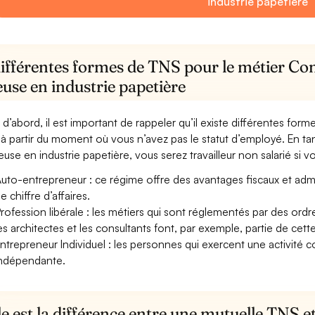
industrie papetière
différentes formes de TNS pour le métier Co
use en industrie papetière
 d’abord, il est important de rappeler qu’il existe différentes for
à partir du moment où vous n’avez pas le statut d’employé. En t
euse en industrie papetière, vous serez travailleur non salarié si vot
uto-entrepreneur : ce régime offre des avantages fiscaux et adminis
e chiffre d’affaires.
rofession libérale : les métiers qui sont réglementés par des ord
es architectes et les consultants font, par exemple, partie de cett
ntrepreneur Individuel : les personnes qui exercent une activité 
ndépendante.
e est la différence entre une mutuelle TNS 