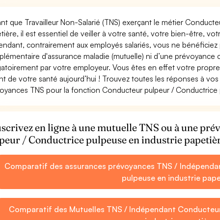
ant que Travailleur Non-Salarié (TNS) exerçant le métier Conducte
tière, il est essentiel de veiller à votre santé, votre bien-être, vo
ndant, contrairement aux employés salariés, vous ne bénéficie
lémentaire d'assurance maladie (mutuelle) ni d’une prévoyance
gatoirement par votre employeur. Vous êtes en effet votre propr
nt de votre santé aujourd’hui ! Trouvez toutes les réponses à vos 
oyances TNS pour la fonction Conducteur pulpeur / Conductrice p
scrivez en ligne à une mutuelle TNS ou à une p
peur / Conductrice pulpeuse en industrie papetiè
Comparatif des assurances prévoyances TNS / Indépendan
pulpeuse en industrie pape
Comparatif des Mutuelles TNS / Indépendant Conducteur