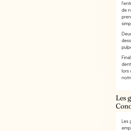
l'en
de n
pren
simp
Deux
dess
pulp
Fina
dent
lors
not
Les 
Condu
Les 
empl