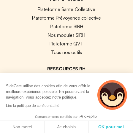
Plateforme Santé Collective
Plateforme Prévoyance collective
Plateforme SIRH
Nos modules SIRH
Plateforme QVT
Tous nos outils
RESSOURCES RH
Notre Blog
SideCare utilise des cookies afin de vous offrir la
Modèles de documents
meilleure expérience possible. En poursuivant la
navigation, vous acceptez notre politique.
Guides Entreprises
2 personnes
Lire la politique de confidentialité
Les conventions collectives
consultent
Les codes APE / NAF
actuellement cette
Consentements certifiés par
page
Politique de cookies
Base des métiers
Non merci
Je choisis
OK pour moi
Les assureurs partenaires