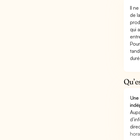
Il n
de l
prod
qui 
entr
Pour
tand
duré
Qu’e
Une 
indé
Aupa
d’in
dire
hora