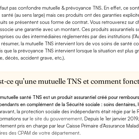
e faut pas confondre mutuelle & prévoyance TNS. En effet, ce son
a santé (au sens large) mais ces produits ont des garanties explici
uits se présentent sous forme de contrat. Vous retrouverez sur c
associe une garantie avec un montant. Ces produits assurantiels s
eprises ou des intermédiaires réglementés par des institutions (l’Au
 résumer, la mutuelle TNS intervient lors de vos soins de santé c
is que la prévoyance TNS intervient lorsque la situation est plus 
e, décès, accident grave, etc.).
st-ce qu’une mutuelle TNS et comment foncti
mutuelle santé TNS est un produit assurantiel créé pour rembourse
pendants en complément de la Sécurité sociale : soins dentaires, lu
ravant, la protection sociale des indépendants était régie par le 
formations sur
le site du gouvernement
. Depuis le 1er janvier 201
ctement pris en charge par leur Caisse Primaire d’Assurance Mala
ires des CPAM de votre département.