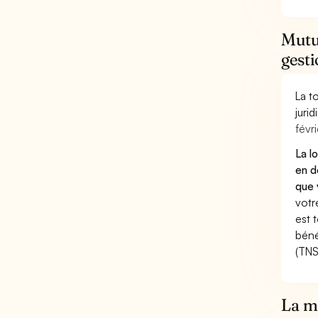
Mutue
gest
La t
juri
févri
La l
en d
que 
votr
est 
béné
(TNS
La mu