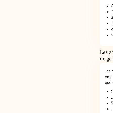
O
D
S
H
A
M
Les g
de ge
Les 
empl
que 
O
D
S
H