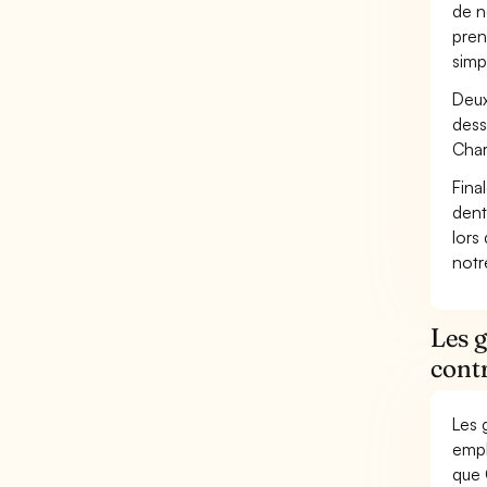
de n
pren
simp
Deux
dess
Char
Fina
dent
lors
not
Les 
contr
Les 
empl
que 