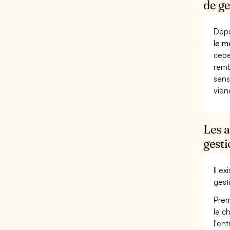
de ge
Depu
le m
cepe
remb
sens
vien
Les 
gest
Il e
gest
Prem
le c
l'en