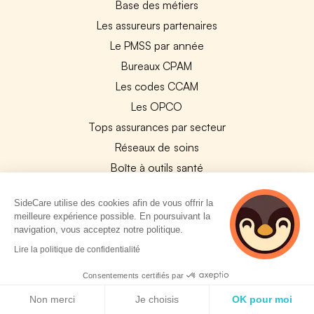
Base des métiers
Les assureurs partenaires
Le PMSS par année
Bureaux CPAM
Les codes CCAM
Les OPCO
Tops assurances par secteur
Réseaux de soins
Boîte à outils santé
Les garanties des assurances entreprises
SideCare utilise des cookies afin de vous offrir la
meilleure expérience possible. En poursuivant la
PARTENAIRES
navigation, vous acceptez notre politique.
2 personnes
Lire la politique de confidentialité
Experts-Comptables
consultent
actuellement cette
Assureurs Partenaires
Consentements certifiés par
page
Politique de cookies
Payfit & SideCare
Non merci
Je choisis
OK pour moi