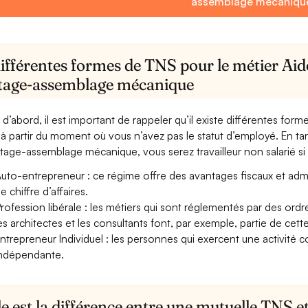
assemblage mécaniqu
différentes formes de TNS pour le métier A
age-assemblage mécanique
 d’abord, il est important de rappeler qu’il existe différentes for
à partir du moment où vous n’avez pas le statut d’employé. En 
age-assemblage mécanique, vous serez travailleur non salarié si vot
uto-entrepreneur : ce régime offre des avantages fiscaux et adminis
e chiffre d’affaires.
rofession libérale : les métiers qui sont réglementés par des ord
es architectes et les consultants font, par exemple, partie de cett
ntrepreneur Individuel : les personnes qui exercent une activité 
ndépendante.
e est la différence entre une mutuelle TNS 