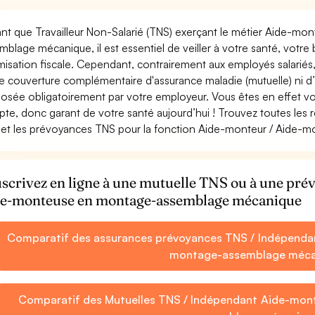
ant que Travailleur Non-Salarié (TNS) exerçant le métier Aide-m
mblage mécanique, il est essentiel de veiller à votre santé, votre 
misation fiscale. Cependant, contrairement aux employés salarié
e couverture complémentaire d'assurance maladie (mutuelle) ni 
osée obligatoirement par votre employeur. Vous êtes en effet vo
te, donc garant de votre santé aujourd’hui ! Trouvez toutes les 
et les prévoyances TNS pour la fonction Aide-monteur / Aide
scrivez en ligne à une mutuelle TNS ou à une pr
e-monteuse en montage-assemblage mécanique
Comparatif des assurances prévoyances TNS / Indépenda
montage-assemblage méca
Comparatif des Mutuelles TNS / Indépendant Aide-mon