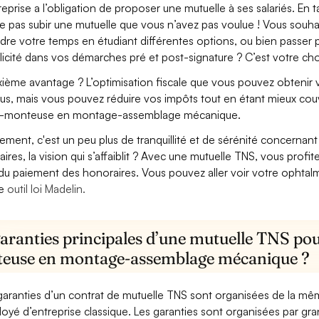
treprise a l’obligation de proposer une mutuelle à ses salariés. En
e pas subir une mutuelle que vous n’avez pas voulue ! Vous souha
dre votre temps en étudiant différentes options, ou bien passer p
licité dans vos démarches pré et post-signature ? C’est votre cho
ième avantage ? L’optimisation fiscale que vous pouvez obtenir via
us, mais vous pouvez réduire vos impôts tout en étant mieux cou
e-monteuse en montage-assemblage mécanique.
lement, c'est un peu plus de tranquillité et de sérénité concerna
aires, la vision qui s’affaiblit ? Avec une mutuelle TNS, vous pro
 du paiement des honoraires. Vous pouvez aller voir votre ophta
re
outil loi Madelin.
aranties principales d’une mutuelle TNS pou
euse en montage-assemblage mécanique ?
garanties d’un contrat de mutuelle TNS sont organisées de la mê
oyé d’entreprise classique. Les garanties sont organisées par gr