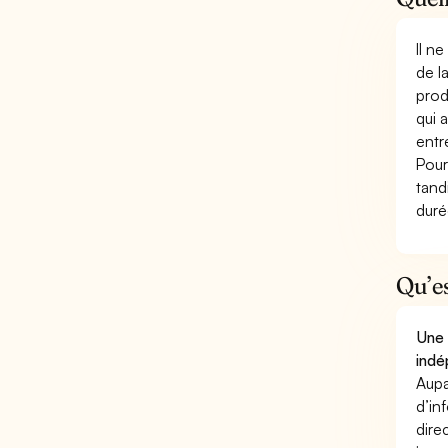
Il n
de l
prod
qui 
entr
Pour
tand
duré
Qu’e
Une 
indé
Aupa
d’in
dire