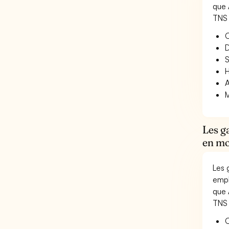
que 
TNS 
O
D
S
H
A
M
Les g
en mo
Les 
empl
que 
TNS 
O