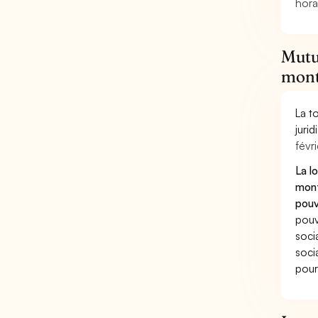
hora
Mutu
mont
La t
juri
févri
La l
mont
pouv
pouv
soci
soci
pour