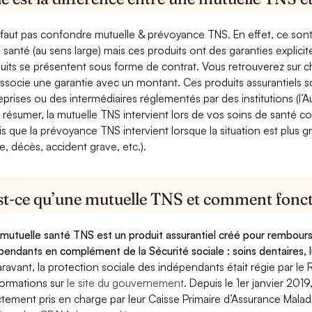
e faut pas confondre mutuelle & prévoyance TNS. En effet, ce son
a santé (au sens large) mais ces produits ont des garanties explici
uits se présentent sous forme de contrat. Vous retrouverez sur c
associe une garantie avec un montant. Ces produits assurantiels s
eprises ou des intermédiaires réglementés par des institutions (l’Au
 résumer, la mutuelle TNS intervient lors de vos soins de santé c
is que la prévoyance TNS intervient lorsque la situation est plus 
e, décès, accident grave, etc.).
st-ce qu’une mutuelle TNS et comment foncti
mutuelle santé TNS est un produit assurantiel créé pour rembourse
pendants en complément de la Sécurité sociale : soins dentaires, lu
ravant, la protection sociale des indépendants était régie par le 
formations sur
le site du gouvernement
. Depuis le 1er janvier 201
ctement pris en charge par leur Caisse Primaire d’Assurance Mala