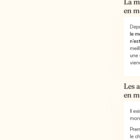
La m
en m
Depu
le m
n’es
meil
une 
vien
Les 
en m
Il e
mon
Prem
le c