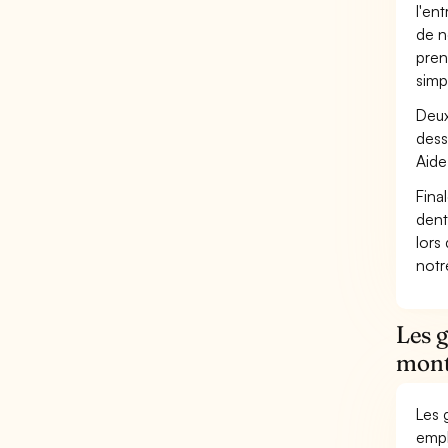
l'en
de n
pren
simp
Deux
dess
Aid
Fina
dent
lors
not
Les g
mont
Les 
empl