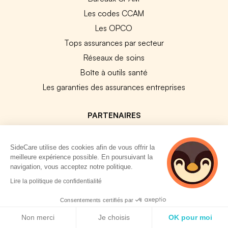
Les codes CCAM
Les OPCO
Tops assurances par secteur
Réseaux de soins
Boîte à outils santé
Les garanties des assurances entreprises
PARTENAIRES
Experts-Comptables
SideCare utilise des cookies afin de vous offrir la
Assureurs Partenaires
meilleure expérience possible. En poursuivant la
Payfit & SideCare
navigation, vous acceptez notre politique.
2 personnes
Lucca & SideCare
Lire la politique de confidentialité
consultent
Nibelis & SideCare
actuellement cette
Consentements certifiés par
page
Livi & SideCare
Politique de cookies
Non merci
Je choisis
OK pour moi
Lianeli & SideCare