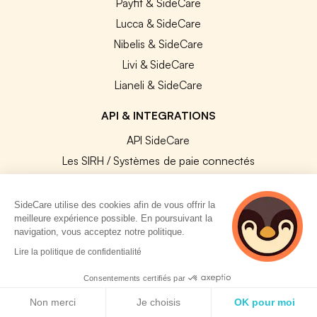
Payfit & SideCare
Lucca & SideCare
Nibelis & SideCare
Livi & SideCare
Lianeli & SideCare
API & INTEGRATIONS
API SideCare
Les SIRH / Systèmes de paie connectés
A PROPOS
SideCare utilise des cookies afin de vous offrir la
meilleure expérience possible. En poursuivant la
Se connecter
navigation, vous acceptez notre politique.
3 personnes
Centre d'aide
Lire la politique de confidentialité
consultent
Nous contacter
actuellement cette
Consentements certifiés par
Notre équipe
page
Politique de cookies
Non merci
Je choisis
OK pour moi
Témoignages