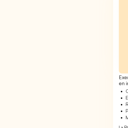
Exe
en i
O
E
R
P
M
La R