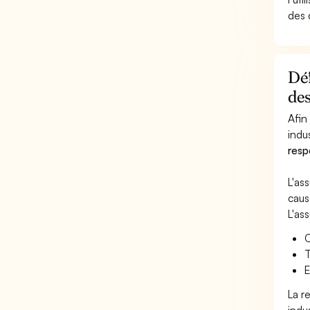
des 
Déf
des
Afin
indus
resp
L'as
caus
L'as
C
T
E
La r