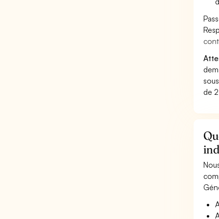
d
Pass
Resp
cont
Atte
dema
sous
de 2
Qu
ind
Nous
comp
Géné
A
A