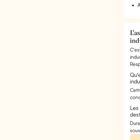
A
L'a
ind
C'es
indu
Resp
Qu'
indu
Cett
conc
Les
dest
Dura
souv