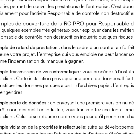
strie, permet de couvrir les prestations de l’entreprise. C'est don
ialement pour l'activité Responsable de contrôle non destructif en
mples de couverture de la RC PRO pour Responsable de 
i quelques exemples très généraux pour expliquer dans les métiers
onsable de contrôle non destructif en industrie quelques risques 
ple de retard de prestation :
dans le cadre d’un contrat au forfai
eure votre projet. L’entreprise qui vous emploie ne peut lancer s
ame l’indemnisation du manque à gagner.
ple transmission de virus informatique :
vous procédez à l’install
e client. Cette installation provoque une perte de données. Il faut 
nstituer les données perdues à partir d’archives papier. L’entrepri
s engendrés.
ple perte de données :
en envoyant une première version numér
rôle non destructif en industrie, vous transmettez accidentelle
e client. Celui-ci se retourne contre vous pour qu’il prenne en ch
ple violation de la propriété intellectuelle:
suite au développemen
lisation d’une image faisant l’objet de droits d’auteur qu’il n’avait 