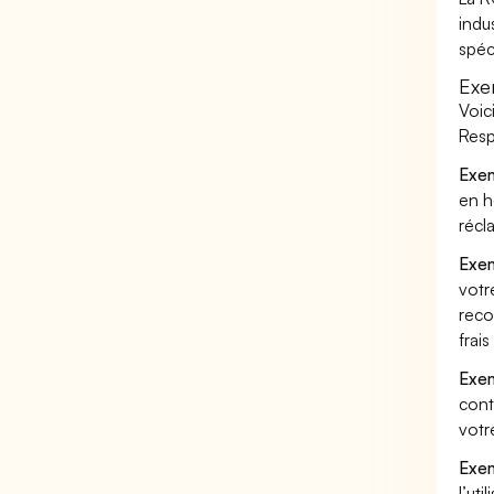
indu
spéc
Exe
Voic
Resp
Exem
en h
récl
Exem
votr
reco
frai
Exem
cont
votr
Exem
l’uti