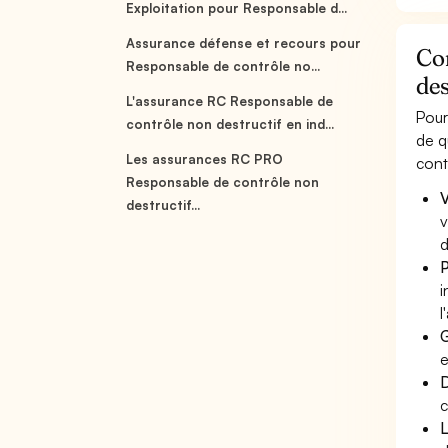
Exploitation pour Responsable d...
Assurance défense et recours pour
Co
Responsable de contrôle no...
des
L'assurance RC Responsable de
Pour
contrôle non destructif en ind...
de q
Les assurances RC PRO
cont
Responsable de contrôle non
V
destructif...
v
d
P
i
l
G
e
D
c
L