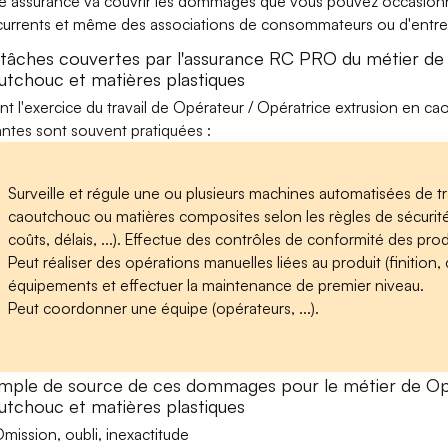
e assurance va couvrir les dommages que vous pouvez occasionner 
urrents et même des associations de consommateurs ou d'entrep
 tâches couvertes par l'assurance RC PRO du métier de 
utchouc et matières plastiques
nt l'exercice du travail de Opérateur / Opératrice extrusion en cao
antes sont souvent pratiquées :
Surveille et régule une ou plusieurs machines automatisées de t
caoutchouc ou matières composites selon les règles de sécurité e
coûts, délais, ...). Effectue des contrôles de conformité des pro
Peut réaliser des opérations manuelles liées au produit (finition, 
équipements et effectuer la maintenance de premier niveau.
Peut coordonner une équipe (opérateurs, ...).
mple de source de ces dommages pour le métier de Opé
utchouc et matières plastiques
mission, oubli, inexactitude