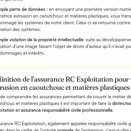
ple perte de données :
en envoyant une première version numéri
atrice extrusion en caoutchouc et matières plastiques, vous tran
mmage les systèmes de votre client. Celui-ci se retourne contre 
ration des systèmes.
ple violation de la propriété intellectuelle:
suite au développemen
lisation d’une image faisant l’objet de droits d’auteur qu’il n’avait 
dommages et intérêts.
inition de l'assurance RC Exploitation pour
rusion en caoutchouc et matières plastiques
 de comprendre les assurances permettant de couvrir le métier d
tchouc et matières plastiques il est important de faire la
distincti
oitation et assurance responsabilité civile professionnelle
.
surance RC Exploitation, également appelée responsabilité civil
és dans le cadre de l’activité
normale
de l’entreprise, c'est-à-dire