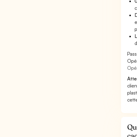
G
c
D
e
p
L
d
Pass
Opér
Opér
Atte
clie
plas
cett
Qu
cao