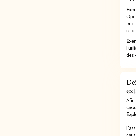
Exem
Opér
endo
répa
Exem
l’uti
des 
Déf
ext
Afin
caou
Expl
L'as
caus