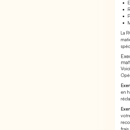
E
R
P
M
La R
mati
spéc
Exe
mat
Voic
Opér
Exem
en h
récl
Exem
votr
reco
frai