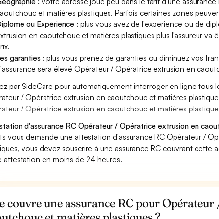
éographie :
votre adresse joue peu dans le tarif d'une assurance
aoutchouc et matières plastiques. Parfois certaines zones peuvent
iplôme ou Expérience :
plus vous avez de l'expérience ou de di
xtrusion en caoutchouc et matières plastiques plus l'assureur va ê
rix.
es garanties :
plus vous prenez de garanties ou diminuez vos franc
'assurance sera élevé Opérateur / Opératrice extrusion en caoutc
ez par SideCare pour automatiquement interroger en ligne tous l
ateur / Opératrice extrusion en caoutchouc et matières plastiqu
ateur / Opératrice extrusion en caoutchouc et matières plastique
station d'assurance RC Opérateur / Opératrice extrusion en caout
nts vous demande une attestation d'assurance RC Opérateur / Opé
tiques, vous devez souscrire à une assurance RC couvrant cette a
e attestation en moins de 24 heures.
e couvre une assurance RC pour Opérateur /
utchouc et matières plastiques ?