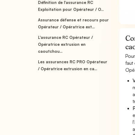
Définition de l'assurance RC
Exploitation pour Opérateur / O...
Assurance défense et recours pour
Opérateur / Opératrice ext...
Co
L'assurance RC Opérateur /
Opératrice extrusion en
cao
caoutchou...
Pour
Les assurances RC PRO Opérateur
faut
/ Opératrice extrusion en ca...
Opér
V
m
a
t
P
e
l
a