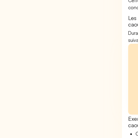
Cett
conc
Les
cao
Dura
suiv
Exe
cao
O