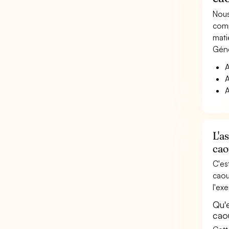
Nous
comp
mati
Géné
A
A
A
L'a
cao
C'es
caou
l'ex
Qu'
cao