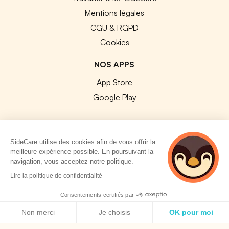
Mentions légales
CGU & RGPD
Cookies
NOS APPS
App Store
Google Play
SideCare utilise des cookies afin de vous offrir la
meilleure expérience possible. En poursuivant la
© 2026 SideCare. Tous droits réservés.
navigation, vous acceptez notre politique.
4 personnes
Lire la politique de confidentialité
consultent
actuellement cette
Consentements certifiés par
page
Politique de cookies
Non merci
Je choisis
OK pour moi
Axeptio consent
Plateforme de Gestion du Consentement : Personnalisez vos O