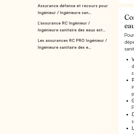
Assurance défense et recours pour
Ingénieur / Ingénieure san...
Com
L'assurance RC Ingénieur /
ea
Ingénieure sanitaire des eaux est...
Pour
Les assurances RC PRO Ingénieur /
dépe
Ingénieure sanitaire des e...
sani
V
d
s
P
i
p
G
P
D
s
L