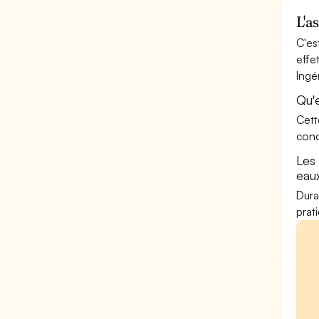
L'a
C'es
effe
Ingé
Qu'
Cett
conc
Les
eau
Dura
prat