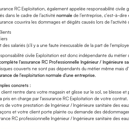
surance RC Exploitation, également appelée responsabilité civil
és dans le cadre de l’activité
normale
de l’entreprise, c'est-à-dire
surance couvrira les dommages et dégâts causés lors de l'activité d
lients
iers
t des salariés (s'il y a une faute inexcusable de la part de l'employe
esponsabilité civile Exploitation est donc indépendante du métier 
 complète l'assurance RC Professionnelle Ingénieur / Ingénieure sa
risques couverts ne sont pas dépendants du métier même mais d'
surance de l'exploitation normale d'une entreprise
.
ples concrets :
n client rentre dans votre magasin et glisse sur le sol, se blesse et
era pris en charge par l'assurance RC Exploitation de votre contrat.
ors de votre prestation de Ingénieur / Ingénieure sanitaire des e
açons et votre client porte plainte ou demande des dédommagem
rance RC professionnelle Ingénieur / Ingénieure sanitaire des eau