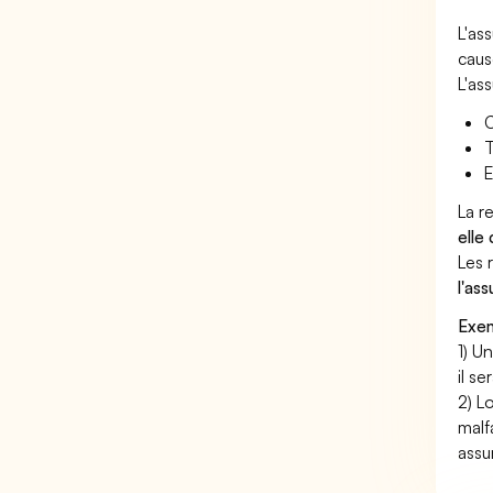
L'as
caus
L'as
C
T
E
La r
elle
Les 
l'as
Exem
1) U
il s
2) L
malf
assu