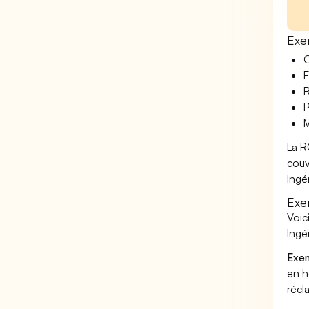
Exe
O
E
R
P
M
La R
couv
Ingé
Exe
Voic
Ingé
Exem
en h
récl