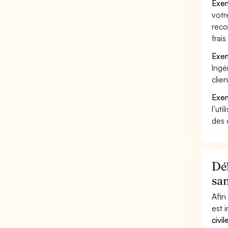
Exem
votr
reco
frai
Exem
Ingé
clie
Exem
l’uti
des 
Déf
san
Afin
est 
civi