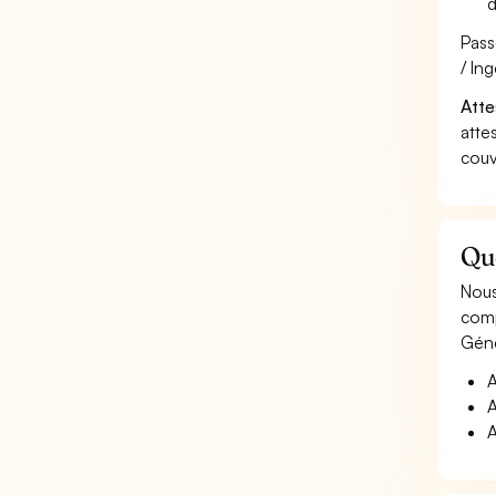
d
Pass
/ In
Atte
atte
couv
Que
Nous
comp
Géné
A
A
A