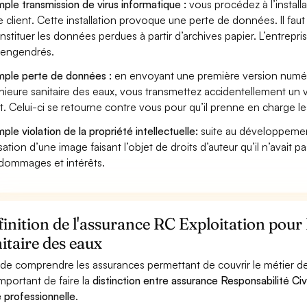
ple transmission de virus informatique :
vous procédez à l’install
e client. Cette installation provoque une perte de données. Il faut 
nstituer les données perdues à partir d’archives papier. L’entrepri
s engendrés.
ple perte de données :
en envoyant une première version numéri
nieure sanitaire des eaux, vous transmettez accidentellement un
nt. Celui-ci se retourne contre vous pour qu’il prenne en charge le
ple violation de la propriété intellectuelle:
suite au développemen
lisation d’une image faisant l’objet de droits d’auteur qu’il n’avait 
dommages et intérêts.
inition de l'assurance RC Exploitation pour
itaire des eaux
 de comprendre les assurances permettant de couvrir le métier de I
important de faire la
distinction entre assurance Responsabilité Civ
le professionnelle
.