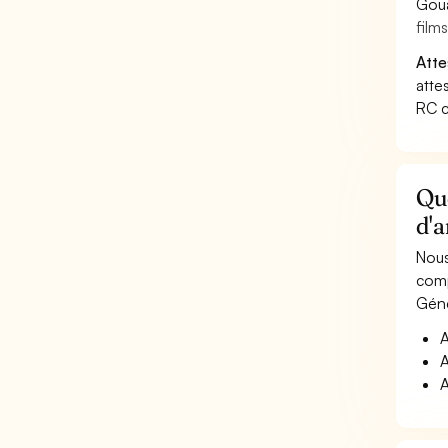
Goua
film
Atte
atte
RC c
Qu
d'
Nous
comp
Géné
A
A
A