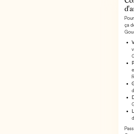
Co
d'
Pour
ça d
Goua
V
v
G
P
e
R
G
d
D
G
L
d
Pass