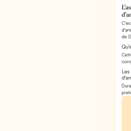
L'a
d'a
C'es
d'an
de G
Qu'
Cett
conc
Les
d'a
Dura
prat