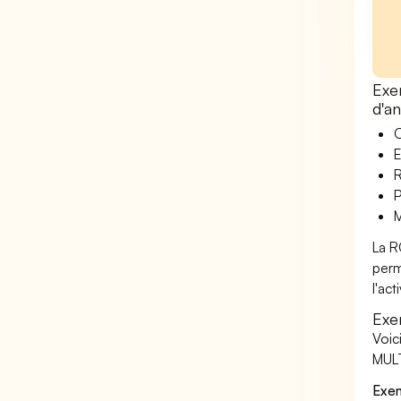
Exe
d'a
O
E
R
P
M
La R
perm
l'ac
Exe
Voic
MULT
Exem