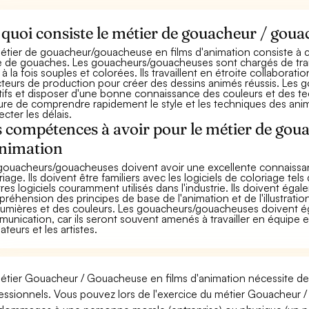
quoi consiste le métier de gouacheur / goua
étier de gouacheur/gouacheuse en films d'animation consiste à cr
de de gouaches. Les gouacheurs/gouacheuses sont chargés de tran
à la fois souples et colorées. Ils travaillent en étroite collaboratio
cteurs de production pour créer des dessins animés réussis. Les
tifs et disposer d'une bonne connaissance des couleurs et des tec
re de comprendre rapidement le style et les techniques des anima
ecter les délais.
 compétences à avoir pour le métier de gou
animation
gouacheurs/gouacheuses doivent avoir une excellente connaissa
riage. Ils doivent être familiers avec les logiciels de coloriage 
tres logiciels couramment utilisés dans l'industrie. Ils doivent ég
réhension des principes de base de l'animation et de l'illustrati
lumières et des couleurs. Les gouacheurs/gouacheuses doivent
unication, car ils seront souvent amenés à travailler en équipe
ateurs et les artistes.
étier Gouacheur / Gouacheuse en films d'animation nécessite de 
essionnels. Vous pouvez lors de l'exercice du métier Gouacheur