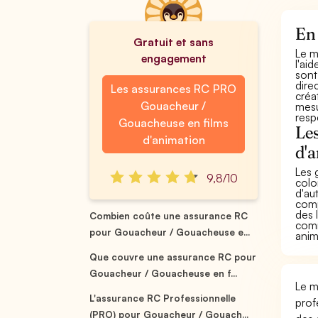
En 
Gratuit et sans
Le m
engagement
l'ai
sont 
dire
Les assurances RC PRO
créa
Gouacheur /
mesu
resp
Gouacheuse en films
Les
d'animation
d'
Les 
9,8/10
colo
d'au
comp
des 
Combien coûte une assurance RC
comm
pour Gouacheur / Gouacheuse e...
anim
Que couvre une assurance RC pour
Gouacheur / Gouacheuse en f...
Le m
L'assurance RC Professionnelle
prof
(PRO) pour Gouacheur / Gouach...