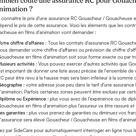
mbien coûte une assurance RC pour Gouache
animation ?
 connaître le prix d'une assurance RC Gouacheur / Gouacheuse en
épend le prix de cette assurance. Voici les éléments que les con
cheuse en films d'animation vont demander :
otre chiffre d'affaires
: Tous les contrats d'assurance RC Gouach
ous demander votre chiffre d'affaires ou prévision de chiffre d'af
ouacheuse en films d'animation soit sous forme exacte ou par tra
lusieurs activités
: Vous pouvez exercer d'autres activités que Go
st important de donner une liste assez précise de l'ensemble de vos
C peut être revu à la hausse mais sera bien inférieur à la somme 
éographie :
votre adresse joue peu dans le tarif d'une assuran
'animation. Parfois certaines zones peuvent être exclues par cert
iplôme ou Expérience :
plus vous avez de l'expérience ou de di
ouacheuse en films d'animation plus l'assureur va être rassuré et 
es garanties :
plus vous prenez de garanties ou diminuez vos franc
'assurance sera élevé Gouacheur / Gouacheuse en films d'animat
ez par SideCare pour automatiquement interroger en ligne tous l