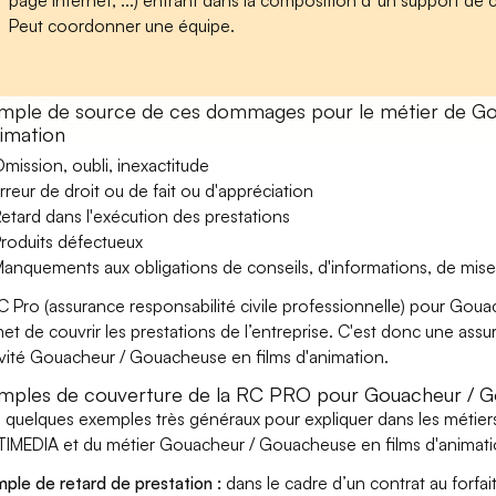
page Internet, ...) entrant dans la composition d''un support d
Peut coordonner une équipe.
mple de source de ces dommages pour le métier de Go
nimation
mission, oubli, inexactitude
rreur de droit ou de fait ou d'appréciation
etard dans l'exécution des prestations
roduits défectueux
anquements aux obligations de conseils, d'informations, de mise
C Pro (assurance responsabilité civile professionnelle) pour Gou
et de couvrir les prestations de l’entreprise. C'est donc une ass
tivité Gouacheur / Gouacheuse en films d'animation.
mples de couverture de la RC PRO pour Gouacheur / Go
i quelques exemples très généraux pour expliquer dans les méti
IMEDIA et du métier Gouacheur / Gouacheuse en films d'animatio
ple de retard de prestation :
dans le cadre d’un contrat au forfai