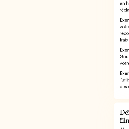
en h
récl
Exem
votr
reco
frai
Exem
Goua
votr
Exem
l’uti
des 
Déf
fil