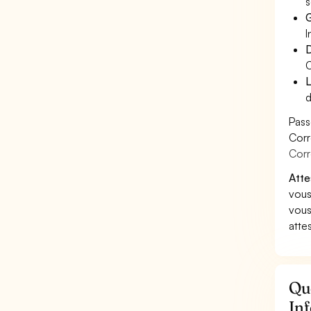
s
G
I
D
C
L
d
Pass
Corr
Corr
Atte
vous
vous
atte
Qu
Inf