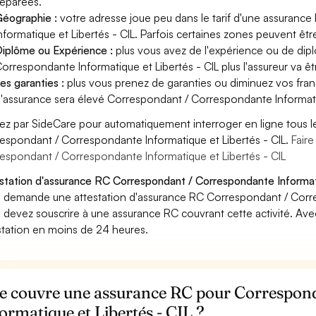
éparées.
éographie :
votre adresse joue peu dans le tarif d'une assuran
nformatique et Libertés - CIL. Parfois certaines zones peuvent êtr
iplôme ou Expérience :
plus vous avez de l'expérience ou de di
orrespondante Informatique et Libertés - CIL plus l'assureur va êtr
es garanties :
plus vous prenez de garanties ou diminuez vos franc
'assurance sera élevé Correspondant / Correspondante Informatiq
ez par SideCare pour automatiquement interroger en ligne tous l
espondant / Correspondante Informatique et Libertés - CIL.
Fair
espondant / Correspondante Informatique et Libertés - CIL
station d'assurance RC Correspondant / Correspondante Informati
 demande une attestation d'assurance RC Correspondant / Corres
 devez souscrire à une assurance RC couvrant cette activité. Av
station en moins de 24 heures.
e couvre une assurance RC pour Correspon
ormatique et Libertés - CIL ?