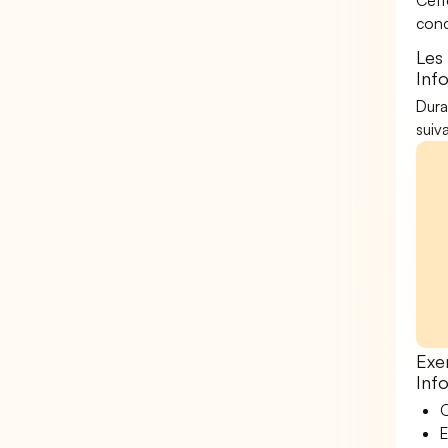
Cett
conc
Les
Inf
Dura
suiv
Exe
Inf
O
E