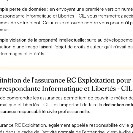
ple perte de données :
en envoyant une première version numér
espondante Informatique et Libertés - CIL, vous transmettez acc
èmes de votre client. Celui-ci se retourne contre vous pour qu’il 
èmes.
ple violation de la propriété intellectuelle:
suite au développemen
lisation d’une image faisant l’objet de droits d’auteur qu’il n’avait 
dommages et intérêts.
inition de l'assurance RC Exploitation pou
respondante Informatique et Libertés - CIL
 de comprendre les assurances permettant de couvrir le métier
rmatique et Libertés - CIL il est important de faire la
distinction en
ssurance responsabilité civile professionnelle
.
surance RC Exploitation, également appelée responsabilité civil
és dans le cadre de l’activité
normale
de l’entreprise, c'est-à-dire