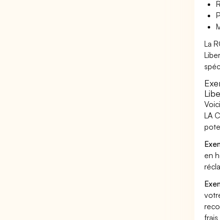
R
P
M
La R
Libe
spéc
Exe
Libe
Voic
LA C
pote
Exem
en h
récl
Exem
votr
reco
frai