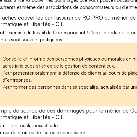
e assurance va couvrir les dommages que vous pouvez occasionner 
urrents et même des associations de consommateurs ou d'entrep
 tâches couvertes par l'assurance RC PRO du métier d
ormatique et Libertés - CIL
nt l'exercice du travail de Correspondant / Correspondante Informat
antes sont souvent pratiquées :
Conseille et informe des personnes physiques ou morales en matiè
actes juridiques et effectue la gestion de contentieux.
Peut présenter oralement la défense de clients au cours de plaidoir
d''entreprises.
Peut former des personnes dans sa spécialité, actualisée par une
mple de source de ces dommages pour le métier de C
ormatique et Libertés - CIL
mission, oubli, inexactitude
rreur de droit ou de fait ou d'appréciation