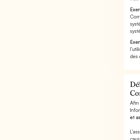
Exem
Corr
syst
syst
Exem
l’uti
des 
Déf
Cor
Afin
Info
et a
L'as
caus