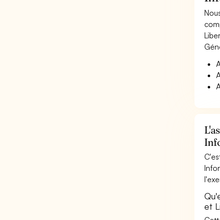
Nous
comp
Liber
Géné
A
A
A
L'a
Inf
C'es
Info
l'ex
Qu'
et L