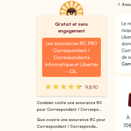
Assu
Le m
Gratuit et sans
risq
engagement
Libe
Les assurances RC PRO
domm
Correspondant /
Corr
de s
Correspondante
Corr
Informatique et Libertés
- CIL
9,8/10
Combien coûte une assurance RC
pour Correspondant / Correspo...
À 
Que couvre une assurance RC pour
15
Correspondant / Corresponda...