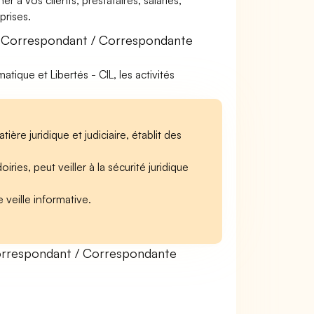
à vos clients, prestataires, salariés,
rises.
e Correspondant / Correspondante
ique et Libertés - CIL, les activités
re juridique et judiciaire, établit des
ies, peut veiller à la sécurité juridique
 veille informative.
orrespondant / Correspondante