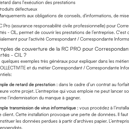
etard dans l'exécution des prestations
roduits défectueux
anquements aux obligations de conseils, d'informations, de mise
C Pro (assurance responsabilité civile professionnelle) pour Cor
rtés - CIL, permet de couvrir les prestations de l’entreprise. C'es
ialement pour l'activité Correspondant / Correspondante Informati
mples de couverture de la RC PRO pour Correspondant
rtés - CIL ?
i quelques exemples très généraux pour expliquer dans les métie
OLLECTIVITE et du métier Correspondant / Correspondante Inform
ntiels:
ple de retard de prestation :
dans le cadre d’un contrat au forfai
eure votre projet. L’entreprise qui vous emploie ne peut lancer s
ame l’indemnisation du manque à gagner.
ple transmission de virus informatique :
vous procédez à l’install
e client. Cette installation provoque une perte de données. Il faut 
nstituer les données perdues à partir d’archives papier. L’entrepri
s engendrés.