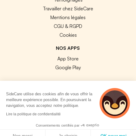
Travailler chez SideCare
Mentions légales
CGU & RGPD
Cookies
NOS APPS
App Store
Google Play
SideCare utilise des cookies afin de vous offrir la
meilleure expérience possible. En poursuivant la
© 2026 SideCare. Tous droits réservés.
navigation, vous acceptez notre politique.
4 personnes
Lire la politique de confidentialité
consultent
actuellement cette
Consentements certifiés par
page
Politique de cookies
Non merci
Je choisis
OK pour moi