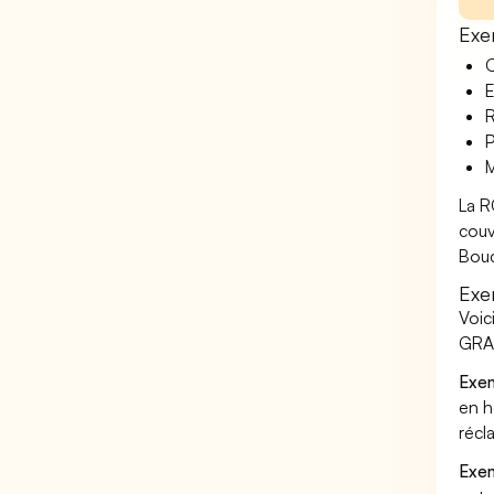
Exe
O
E
R
P
M
La R
couv
Bouc
Exe
Voic
GRAN
Exem
en h
récl
Exem