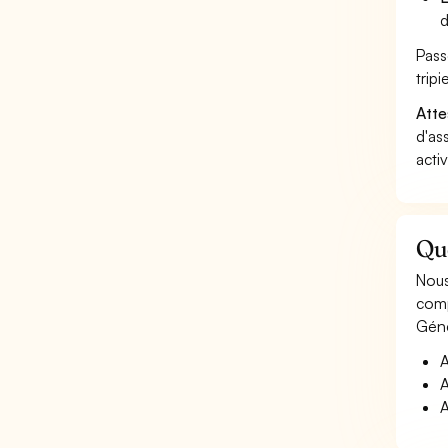
d
Pass
trip
Atte
d'as
acti
Que
Nous
comp
Géné
A
A
A