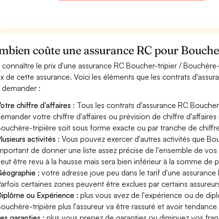
mbien coûte une assurance RC pour Boucher-
 connaître le prix d'une assurance RC Boucher-tripier / Bouchère
rix de cette assurance. Voici les éléments que les contrats d'assu
 demander :
otre chiffre d'affaires
: Tous les contrats d'assurance RC Boucher-
emander votre chiffre d'affaires ou prévision de chiffre d'affaires 
ouchère-tripière soit sous forme exacte ou par tranche de chiffre 
lusieurs activités
: Vous pouvez exercer d'autres activités que Bouc
mportant de donner une liste assez précise de l'ensemble de vos ac
eut être revu à la hausse mais sera bien inférieur à la somme de 
éographie :
votre adresse joue peu dans le tarif d'une assurance
arfois certaines zones peuvent être exclues par certains assureur
iplôme ou Expérience :
plus vous avez de l'expérience ou de dip
ouchère-tripière plus l'assureur va être rassuré et avoir tendance 
es garanties :
plus vous prenez de garanties ou diminuez vos franc