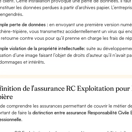
e client. Cette installation provoque une perte de données. Il faut 
nstituer les données perdues à partir d’archives papier. L’entrepri
s engendrés.
ple perte de données :
en envoyant une première version numéri
hère-tripière, vous transmettez accidentellement un virus qui en
e retourne contre vous pour qu’il prenne en charge les frais de ré
ple violation de la propriété intellectuelle:
suite au développemen
lisation d’une image faisant l’objet de droits d’auteur qu’il n’avait 
dommages et intérêts.
inition de l'assurance RC Exploitation pour
pière
 de comprendre les assurances permettant de couvrir le métier de 
rtant de faire la
distinction entre assurance Responsabilité Civile E
essionnelle
.