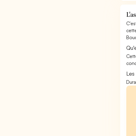
L'a
C'es
cett
Bouc
Qu'
Cett
conc
Les
Dura