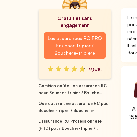
Le m
Gratuit et sans
pouv
engagement
mora
Les assurances RC PRO
néan
Boucher-tripier /
Il e
Bouc
Bouchère-tripière
9,8/10
Combien coûte une assurance RC
pour Boucher-tripier / Bouchè...
Que couvre une assurance RC pour
À 
Boucher-tripier / Bouchère-...
15
L'assurance RC Professionnelle
(PRO) pour Boucher-tripier / ...