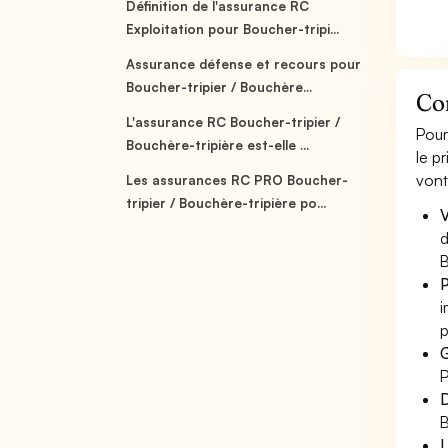
Définition de l'assurance RC
Exploitation pour Boucher-tripi...
Assurance défense et recours pour
Boucher-tripier / Bouchère...
Co
L'assurance RC Boucher-tripier /
Pour
Bouchère-tripière est-elle ...
le p
vont
Les assurances RC PRO Boucher-
tripier / Bouchère-tripière po...
V
d
B
P
i
p
G
P
D
B
L