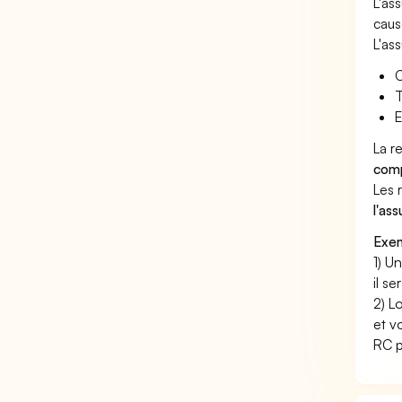
L'as
caus
L'as
C
T
E
La r
comp
Les 
l'as
Exem
1) U
il s
2) L
et v
RC p