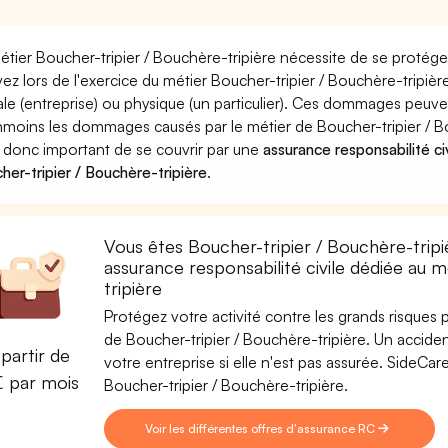
étier Boucher-tripier / Bouchère-tripière nécessite de se protége
ez lors de l'exercice du métier Boucher-tripier / Bouchère-tri
le (entreprise) ou physique (un particulier). Ces dommages peuve
moins les dommages causés par le métier de Boucher-tripier / Bo
st donc important de se couvrir par une
assurance responsabilité ci
her-tripier / Bouchère-tripière
.
Vous êtes Boucher-tripier / Bouchère-tripi
assurance responsabilité civile dédiée au 
tripière
Protégez votre activité contre les grands risques po
de Boucher-tripier / Bouchère-tripière. Un acciden
partir de
votre entreprise si elle n'est pas assurée. SideC
€ par mois
Boucher-tripier / Bouchère-tripière.
Voir les différentes offres d'assurance RC