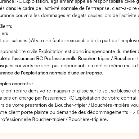
surance RC Exploitation, également appelée responsabilité civil
és dans le cadre de l’activité
normale
de l’entreprise, c'est-à-dire
surance couvrira les dommages et dégâts causés lors de l'activité d
lients
iers
t des salariés (s'il y a une faute inexcusable de la part de l'employe
esponsabilité civile Exploitation est donc indépendante du métier 
lète l'assurance RC Professionnelle Boucher-tripier / Bouchère-t
risques couverts ne sont pas dépendants du métier même mais d'
surance de l'exploitation normale d'une entreprise
.
ples concrets :
n client rentre dans votre magasin et glisse sur le sol, se blesse et
era pris en charge par l'assurance RC Exploitation de votre contrat.
ors de votre prestation de Boucher-tripier / Bouchère-tripière v
otre client porte plainte ou demande des dédommagements => Ce
rofessionnelle Boucher-tripier / Bouchère-tripière.