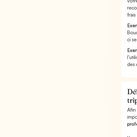
votr
reco
frai
Exem
Bouc
ci s
Exem
l’uti
des 
Déf
tri
Afin
impo
prof