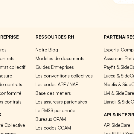
REPRISE
RESSOURCES RH
PARTENAIRE
fres
Notre Blog
Experts-Comp
ontrats
Modèles de documents
Assureurs Part
rat collectif
Guides Entreprises
Payfit & SideC
mesure
Les conventions collectives
Lucca & SideC
de contrats
Les codes APE / NAF
Nibelis & Side
 conformité
Base des métiers
Livi & SideCar
os contrats
Les assureurs partenaires
Lianeli & Side
Le PMSS par année
S
API & INTEG
Bureaux CPAM
é Collective
API SideCare
Les codes CCAM
voyance
Les SIRH / Sys