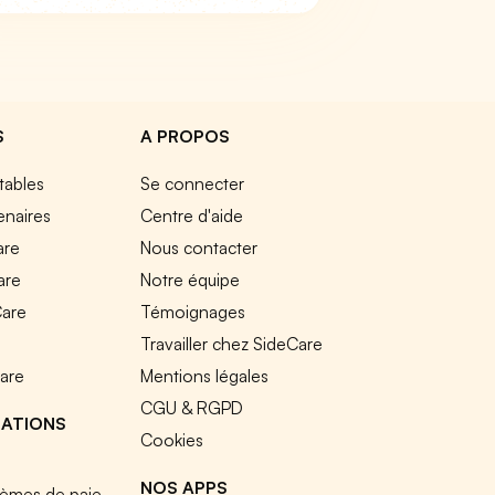
S
A PROPOS
tables
Se connecter
enaires
Centre d'aide
are
Nous contacter
are
Notre équipe
Care
Témoignages
e
Travailler chez SideCare
Care
Mentions légales
CGU & RGPD
RATIONS
Cookies
NOS APPS
tèmes de paie