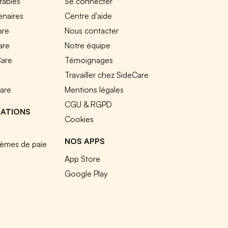
tables
Se connecter
enaires
Centre d'aide
are
Nous contacter
are
Notre équipe
Care
Témoignages
e
Travailler chez SideCare
Care
Mentions légales
CGU & RGPD
RATIONS
Cookies
NOS APPS
tèmes de paie
App Store
Google Play