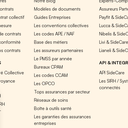
fres
Notre Blog
Experts-Comp
ontrats
Modèles de documents
Assureurs Part
rat collectif
Guides Entreprises
Payfit & SideC
mesure
Les conventions collectives
Lucca & SideC
de contrats
Les codes APE / NAF
Nibelis & Side
 conformité
Base des métiers
Livi & SideCar
os contrats
Les assureurs partenaires
Lianeli & Side
Le PMSS par année
S
API & INTEG
Bureaux CPAM
é Collective
API SideCare
Les codes CCAM
voyance
Les SIRH / Sys
Les OPCO
connectés
Tops assurances par secteur
H
Réseaux de soins
IRH
Boîte à outils santé
T
Les garanties des assurances
entreprises