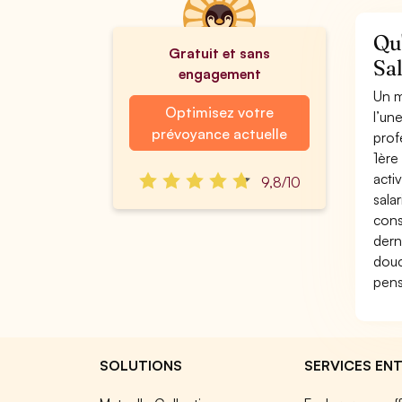
Qu'
Gratuit et sans
Sal
engagement
Un m
Optimisez votre
l’un
prévoyance actuelle
prof
1ère
acti
9,8/10
sala
cons
dern
douc
pens
SOLUTIONS
SERVICES ENT