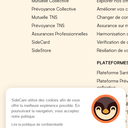
Mutuelle Collective
Explorer nos of
Prévoyance Collective
Améliorer vos c
Mutuelle TNS
Changer de cont
Prévoyance TNS
Assurance sur 
Assurances Professionnelles
Harmonisation 
SideCard
Vérification de
SideStore
Résiliation de v
PLATEFORME
Plateforme Sant
Plateforme Pré
collective
Plateforme SIR
SideCare utilise des cookies afin de vous
Nos modules S
offrir la meilleure expérience possible. En
poursuivant la navigation, vous acceptez
Plateforme QV
notre politique.
Tous nos outils
Lire la politique de confidentialité