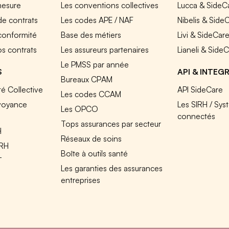
mesure
Les conventions collectives
Lucca & SideC
de contrats
Les codes APE / NAF
Nibelis & Side
 conformité
Base des métiers
Livi & SideCar
os contrats
Les assureurs partenaires
Lianeli & Side
Le PMSS par année
S
API & INTEG
Bureaux CPAM
é Collective
API SideCare
Les codes CCAM
voyance
Les SIRH / Sys
Les OPCO
connectés
Tops assurances par secteur
H
Réseaux de soins
IRH
Boîte à outils santé
T
Les garanties des assurances
entreprises