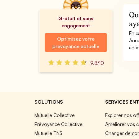
Qu'
Gratuit et sans
aya
engagement
En c
Optimisez votre
Annu
prévoyance actuelle
anti
9,8/10
SOLUTIONS
SERVICES ENT
Mutuelle Collective
Explorer nos of
Prévoyance Collective
Améliorer vos c
Mutuelle TNS
Changer de cont