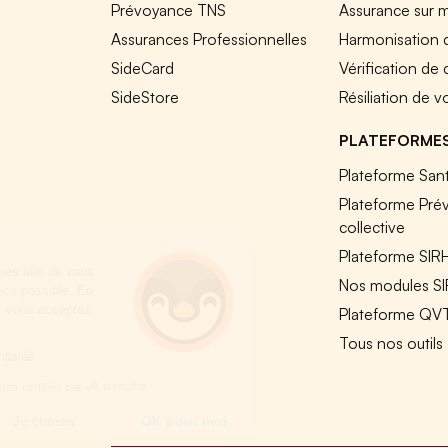
Prévoyance TNS
Assurance sur 
Assurances Professionnelles
Harmonisation 
SideCard
Vérification de
SideStore
Résiliation de v
PLATEFORME
Plateforme Sant
Plateforme Pré
collective
Plateforme SIR
SideCare utilise des cookies afin de vous
Nos modules S
offrir la meilleure expérience possible. En
poursuivant la navigation, vous acceptez
Plateforme QV
notre politique.
Tous nos outils
Lire la politique de confidentialité
Consentements certifiés par
Non merci
Je choisis
OK pour moi